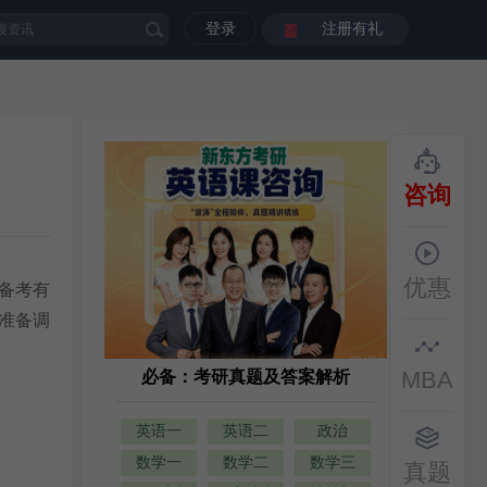
登录
注册有礼
咨询
优惠
备考有
准备调
MBA
必备：考研真题及答案解析
英语一
英语二
政治
数学一
数学二
数学三
真题