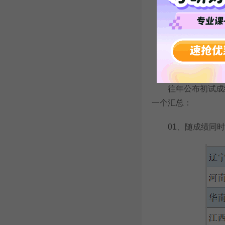
(图片截自沈阳药
二、往年公布初
往年公布初试成绩
一个汇总：
01、随成绩同时