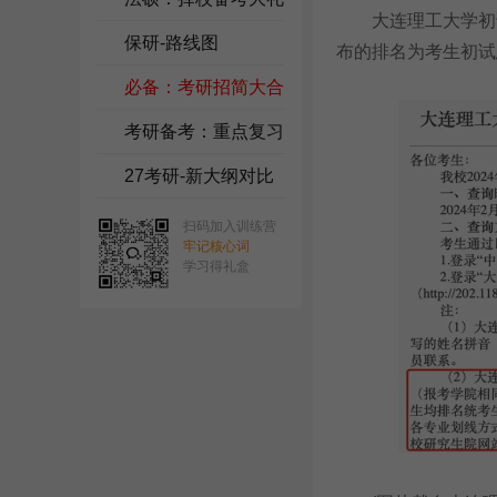
大连理工大学初试成绩
包
保研-路线图
布的排名为考生初试
必备：考研招简大合
集
考研备考：重点复习
资料
27考研-新大纲对比
扫码加入训练营
牢记核心词
学习得礼盒