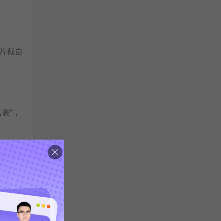
片截自
表”，