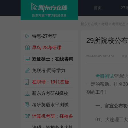
首页
27
新东方在线
>
考研
>
考研动态
特惠-27考研
29所院校公布
早鸟-28考研课
2024-03-05 10:34:59
来源
双证硕士：在线咨询
免联考-同等学力
考研初试
查询过
在职研：1对1答疑
一定的帮助。排名3
剂的工作!
新东方考研Ai择校
考研英语水平测试
一、官宣公布初
计算机考研：择校备
01、大连理工大
考包
法硕：择校备考大礼