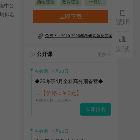
西医综合
教育综合
计算机
统中公
均排名
立即下载
试听
免费下：2010-2026年考研真题及答案
测试
公开课
更多>>
有效期：4月23日
◆26考研4月全科高分预备营◆
→【价格 : ￥0元】
★限报人数：10000人
立即报名
有效期：4月22日