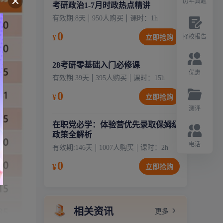
历年真题
考研政治1-7月时政热点精讲
有效期:
8天
950
人购买
课时：
1
h
0
¥
择校报告
立即抢购
28考研零基础入门必修课
优惠
有效期:
39天
395
人购买
课时：
15
h
0
¥
立即抢购
测评
在职党必学：体验营优先录取保姆级
政策全解析
电话
有效期:
146天
1007
人购买
课时：
2
h
0
¥
立即抢购
相关资讯
更多