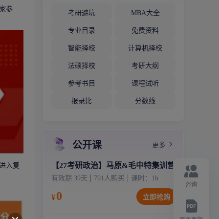
家参
考研避坑
MBA大全
专业目录
免费资料
智能择校
计算机择校
法硕择校
考研大纲
参考书目
课程试听
报录比
分数线
公开课
更多
【27考研政治】马原&毛中特集训营
进入复
有效期:
39天
791
人购买
课时：
1
h
咨询
0
¥
立即抢购