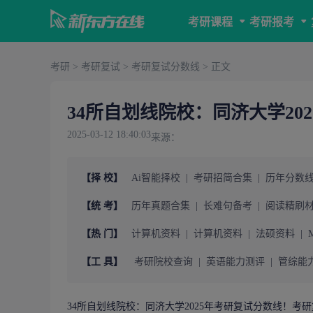
考研课程
考研报考
考研
>
考研复试
>
考研复试分数线
> 正文
34所自划线院校：同济大学20
2025-03-12 18:40:03
来源：
【择 校】
Ai智能择校
|
考研招简合集
|
历年分数
【统 考】
历年真题合集
|
长难句备考
|
阅读精刷
【热 门】
计算机资料
|
计算机资料
|
法硕资料
|
【工 具】
考研院校查询
|
英语能力测评
|
管综能
34所自划线院校：同济大学2025年
考研复试
分数线！
考研