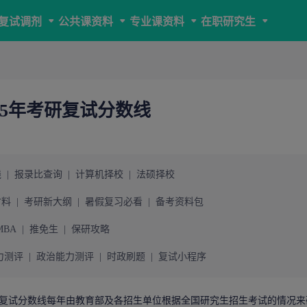
复试调剂
公共课资料
专业课资料
在职研究生
25年考研复试分数线
线
|
报录比查询
|
计算机择校
|
法硕择校
材料
|
考研新大纲
|
暑假复习必看
|
备考资料包
MBA
|
推免生
|
保研攻略
力测评
|
政治能力测评
|
时政刷题
|
复试小程序
复试分数线
每年由教育部及各招生单位根据全国研究生招生考试的情况来