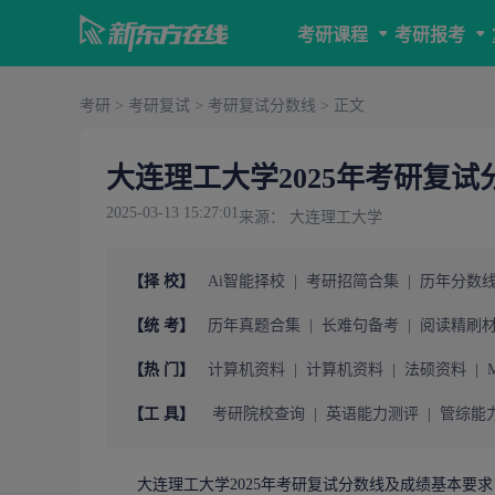
考研课程
考研报考
考研
>
考研复试
>
考研复试分数线
> 正文
大连理工大学2025年考研复
2025-03-13 15:27:01
来源： 大连理工大学
【择 校】
Ai智能择校
|
考研招简合集
|
历年分数
【统 考】
历年真题合集
|
长难句备考
|
阅读精刷
【热 门】
计算机资料
|
计算机资料
|
法硕资料
|
【工 具】
考研院校查询
|
英语能力测评
|
管综能
大连理工大学2025年
考研复试
分数线及成绩基本要求