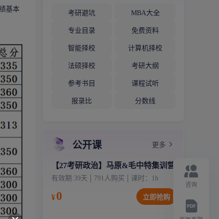
绩基本
考研避坑
MBA大全
专业目录
免费资料
智能择校
计算机择校
法硕择校
考研大纲
参考书目
课程试听
报录比
分数线
公开课
更多
【27考研政治】马原&毛中特集训营
有效期:
39天
791
人购买
课时：
1
h
咨询
0
¥
立即抢购