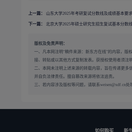
上一篇：
山东大学2025年考研复试分数线及成绩基本要
三、其他说明
1.各招生学院（部）可根据学科特点、招生计划数量
下一篇：
北京大学2025年硕士研究生招生复试基本分数
2.符合教育部特殊类加分政策的考生须于3月25日前登
（https://yjszs.dlut.edu.cn/zsbm/lo
版权及免责声明：
据教育部最新文件及名单进行审核。
一、凡本网注明“稿件来源：新东方在线”的内容，版
接、转贴或以其他方式复制发表。获授权使用者须注
二、本网未注明上述来源的转载内容，旨在传递更多
并自负法律责任。擅自篡改来源将依法追责。
三、若内容涉及版权等问题，请联系weisen@xdf.cn处
如何购买
新