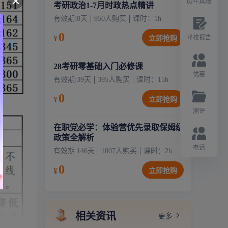
历年真题
考研政治1-7月时政热点精讲
有效期:
8天
950
人购买
课时：
1
h
0
¥
择校报告
立即抢购
28考研零基础入门必修课
优惠
有效期:
39天
395
人购买
课时：
15
h
0
¥
立即抢购
测评
在职党必学：体验营优先录取保姆级
政策全解析
电话
有效期:
146天
1007
人购买
课时：
2
h
0
¥
立即抢购
相关资讯
更多