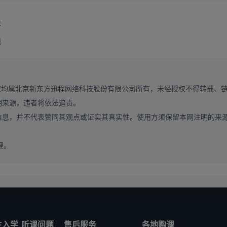
求
等确定本单位各学科专业考生进入复试的初试成绩要求（专业分数线）。
线
录“大连理工大学硕士
研究生复试
录取服务系统”
gon），在“初试成绩加分申请”模块上传符合加分项要求的相关证明材料（含身份证件）扫描件
权均属北京新东方迅程网络科技股份有限公司所有，未经授权不得转载、
明来源，违者将依法追责。
信息，并不代表赞同其观点或证实其真实性。使用方须保留本网注明的来
理。
生入学
听课问题
售后服务
各地购课