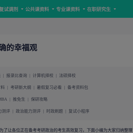
复试调剂
公共课资料
专业课资料
在职研究生
正确的幸福观
线
|
报录比查询
|
计算机择校
|
法硕择校
材料
|
考研新大纲
|
暑假复习必看
|
备考资料包
MBA
|
推免生
|
保研攻略
力测评
|
政治能力测评
|
时政刷题
|
复试小程序
为了让各位正在备考
考研
政治的考生高效复习，下面小编为大家归纳整理了“