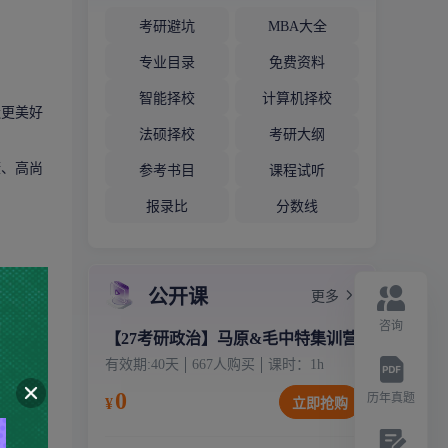
考研避坑
MBA大全
专业目录
免费资料
智能择校
计算机择校
造更美好
法硕择校
考研大纲
康、高尚
参考书目
课程试听
报录比
分数线
公开课
更多
咨询
【27考研政治】马原&毛中特集训营
有效期:
40天
667
人购买
课时：
1
h
0
历年真题
¥
立即抢购