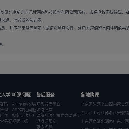
权均属北京新东方迅程网络科技股份有限公司所有，未经授权不得转载、
明来源，违者将依法追责。
信息，并不代表赞同其观点或证实其真实性。使用方须保留本网注明的来
理。
生入学
听课问题
售后服务
各地购课
密码
APP如何安装
开具发票事宜
北京
天津
河北
山西
内蒙古
辽
管理
APP常见问题
如何休学
黑龙江
上海
江苏
浙江
安徽
福
听课
视频无法打开
课程升级与操作方法说明
堂答疑
视频卡顿
退换课规定
山东
河南
湖北
湖南
广东
广西
更多问题