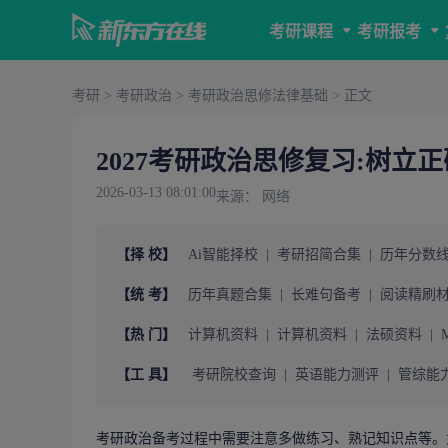
考研课程
考研报考
考研
>
考研政治
>
考研政治思修法律基础
> 正文
2027考研政治思修复习:树立
2026-03-13 08:01:00
来源： 网络
【择 校】
Ai智能择校
|
考研招简合集
|
历年分数
【统 考】
历年真题合集
|
长难句备考
|
阅读精刷
【热 门】
计算机资料
|
计算机资料
|
法硕资料
|
【工 具】
考研院校查询
|
英语能力测评
|
管综能
考研政治
备考过程中需要注意多做练习、熟记知识点等。