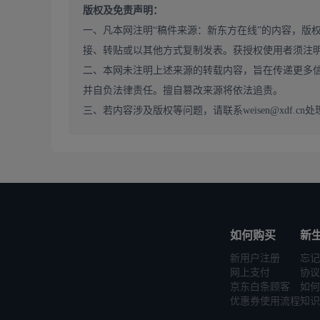
版权及免责声明：
一、凡本网注明“稿件来源：新东方在线”的内容，版
接、转贴或以其他方式复制发表。获授权使用者须注
二、本网未注明上述来源的转载内容，旨在传递更多
并自负法律责任。擅自篡改来源将依法追责。
三、若内容涉及版权等问题，请联系weisen@xdf.cn处
如何购买
新
新用户注册
忘记
网上支付
协议
京东白条顾客
如何
优惠券使用流程
知识