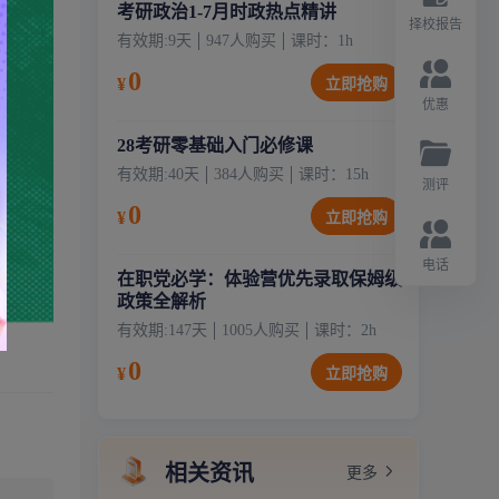
考研政治1-7月时政热点精讲
择校报告
有效期:
9天
947
人购买
课时：
1
h
0
¥
立即抢购
优惠
28考研零基础入门必修课
有效期:
40天
384
人购买
课时：
15
h
测评
0
¥
立即抢购
电话
在职党必学：体验营优先录取保姆级
政策全解析
有效期:
147天
1005
人购买
课时：
2
h
0
¥
立即抢购
相关资讯
更多