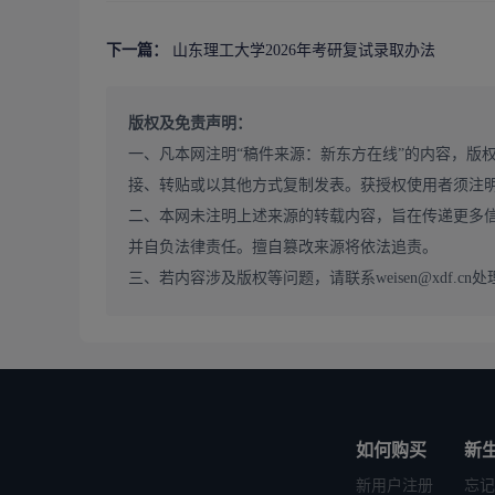
1.复试成绩要求
下一篇：
山东理工大学2026年考研复试录取办法
(1)考生成绩达到2026年全国硕士研究生招生考试进
(2)退役大学生士兵专项硕士研究生招生计划(以下简称
5分，总分不低于A区线下10分。同等条件下服役时间长
版权及免责声明：
(3)符合教育部规定加分项目的考生，如“大学生志愿服
一、凡本网注明“稿件来源：新东方在线”的内容，版
“国际中文教育志愿者”等项目服务期满、考核合格的考
接、转贴或以其他方式复制发表。获授权使用者须注
2.复试比例
二、本网未注明上述来源的转载内容，旨在传递更多
参照教育部、山东省教育招生考试院关于2026年硕士
并自负法律责任。擅自篡改来源将依法追责。
生实行差额复试，差额比例一般不低于120%(第一志愿
三、若内容涉及版权等问题，请联系weisen@xdf.cn处
(二)考生复试资格审核
所有参加复试的考生均应在复试前进行资格审查，相
1.有效居民身份证(正反面)、准考证;
2.往届考生的本科毕业证书、学位证书原件和《教育部
3.应届考生的学生证、本科期间的成绩单(盖学校教务
如何购买
新
4.复试考生简况表;
新用户注册
忘记
5.思想政治素质和品德考核表;