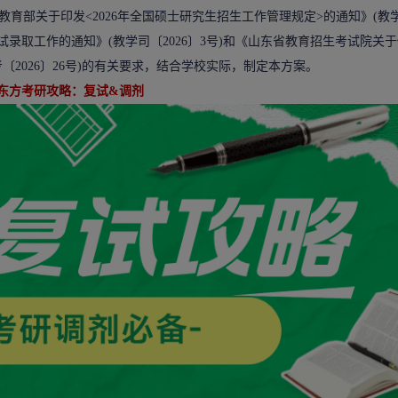
教育部关于印发<2026年全国硕士研究生招生工作管理规定>的通知》(教
生复试录取工作的通知》(教学司〔2026〕3号)和《山东省教育招生考试院关
〔2026〕26号)的有关要求，结合学校实际，制定本方案。
东方考研
攻略：复试&调剂