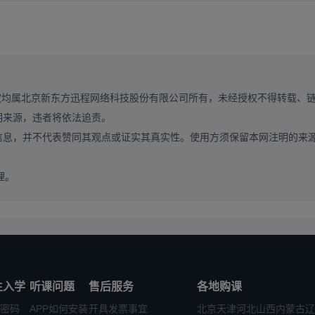
入复试的初试成绩A类考生基本要求。
“退役大学生士兵计划”)考生进入复试的初试成绩要求：单科不低于国家
的考生优先录取。
务西部计划”、“三支一扶计划”、“农村义务教育阶段学校教师特设岗位计
权均属北京新东方迅程网络科技股份有限公司所有，未经授权不得转载、
生，加分政策按照教育部有关文件规定执行。
明来源，违者将依法追责。
信息，并不代表赞同其观点或证实其真实性。使用方须保留本网注明的来
研究生复试的基本要求，根据各专业的招生规模和生源情况，我校硕士研
上线人数不足的专业按实际上线考生人数组织复试)。
理。
关审查材料如下：
学历证书电子注册备案表》;
处公章)和《教育部学籍在线验证报告》;
生入学
听课问题
售后服务
各地购课
密码
APP如何安装
开具发票事宜
北京
天津
河北
山西
内蒙古
辽