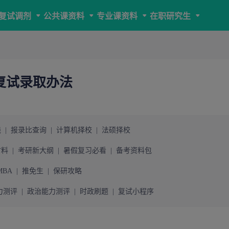
复试调剂
公共课资料
专业课资料
在职研究生
研复试录取办法
线
|
报录比查询
|
计算机择校
|
法硕择校
材料
|
考研新大纲
|
暑假复习必看
|
备考资料包
MBA
|
推免生
|
保研攻略
力测评
|
政治能力测评
|
时政刷题
|
复试小程序