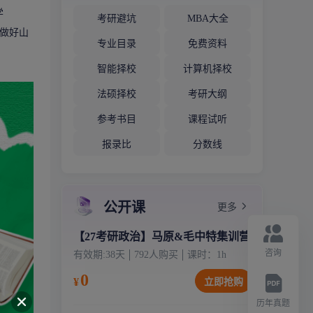
学
考研避坑
MBA大全
于做好山
专业目录
免费资料
智能择校
计算机择校
法硕择校
考研大纲
参考书目
课程试听
报录比
分数线
公开课
更多
【27考研政治】马原&毛中特集训营
咨询
有效期:
38天
792
人购买
课时：
1
h
0
¥
立即抢购
历年真题