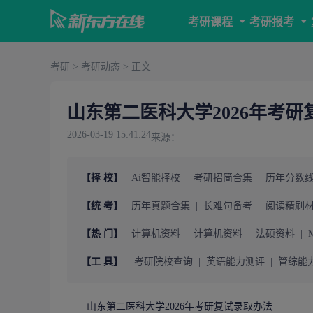
考研课程
考研报考
考研
>
考研动态
> 正文
山东第二医科大学2026年考
2026-03-19 15:41:24
来源：
【择 校】
Ai智能择校
|
考研招简合集
|
历年分数
【统 考】
历年真题合集
|
长难句备考
|
阅读精刷
【热 门】
计算机资料
|
计算机资料
|
法硕资料
|
【工 具】
考研院校查询
|
英语能力测评
|
管综能
山东第二医科大学2026年
考研复试
录取办法