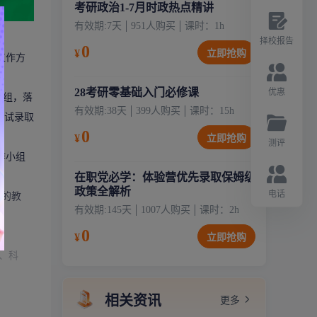
考研政治1-7月时政热点精讲
有效期:
7天
951
人购买
课时：
1
h
择校报告
0
¥
立即抢购
工作方
28考研零基础入门必修课
优惠
作组，落
有效期:
38天
399
人购买
课时：
15
h
复试录取
0
¥
立即抢购
测评
作小组
在职党必学：体验营优先录取保姆级
政策全解析
电话
上的教
有效期:
145天
1007
人购买
课时：
2
h
0
¥
立即抢购
、科
相关资讯
更多