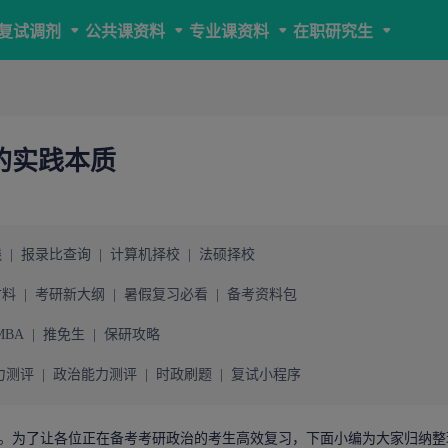
复试调剂
公共课资料
专业课资料
在职研究生
的实践本质
线
|
报录比查询
|
计算机择校
|
法硕择校
材料
|
考研新大纲
|
暑假复习必看
|
备考资料包
MBA
|
推免生
|
保研攻略
力测评
|
政治能力测评
|
时政刷题
|
复试小程序
。为了让各位正在备考
考研
政治的考生高效复习，下面小编为大家归纳整