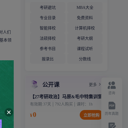
考研避坑
MBA大全
专业目录
免费资料
智能择校
计算机择校
对人们
法硕择校
考研大纲
基本领
参考书目
课程试听
报录比
分数线
公开课
更多
咨询
【27考研政治】马原&毛中特集训营
有效期:
37天
792
人购买
课时：
1
h
0
历年真题
¥
立即抢购