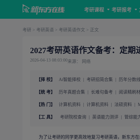
考研课程
考研报考
考研
>
考研英语
>
考研英语作文
> 正文
2027考研英语作文备考：定
2026-04-13 08:03:00
来源： 网络
【择 校】
Ai智能择校
|
考研招简合集
|
历年分数
【统 考】
历年真题合集
|
长难句备考
|
阅读精刷
【热 门】
计算机资料
|
计算机资料
|
法硕资料
|
【工 具】
考研院校查询
|
英语能力测评
|
管综能
为了让
考研
的同学更高效地复习
考研英语
，
新东方在