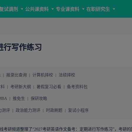
复试调剂
公共课资料
专业课资料
在职研究生
期进行写作练习
线
|
报录比查询
|
计算机择校
|
法硕择校
材料
|
考研新大纲
|
暑假复习必看
|
备考资料包
MBA
|
推免生
|
保研攻略
力测评
|
政治能力测评
|
时政刷题
|
复试小程序
线考研
频道整理了“2027
考研英语作文
备考：定期进行写作练习”，考研的