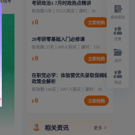
在线考
考研政治1-7月时政热点精讲
有效期:
6天
952
人购买
课时：
1
h
择校报告
0
¥
立即抢购
28考研零基础入门必修课
优惠
有效期:
37天
400
人购买
课时：
15
h
0
¥
立即抢购
测评
在职党必学：体验营优先录取保姆级
政策全解析
电话
有效期:
144天
1007
人购买
课时：
2
h
0
¥
立即抢购
相关资讯
更多