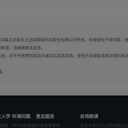
↑
↑
↑
作文】
资料
这里有
权均属北京新东方迅程网络科技股份有限公司所有，未经授权不得转载、
明来源，违者将依法追责。
信息，并不代表赞同其观点或证实其真实性。使用方须保留本网注明的来
理。
生入学
听课问题
售后服务
各地购课
密码
APP如何安装
开具发票事宜
北京
天津
河北
山西
内蒙古
辽