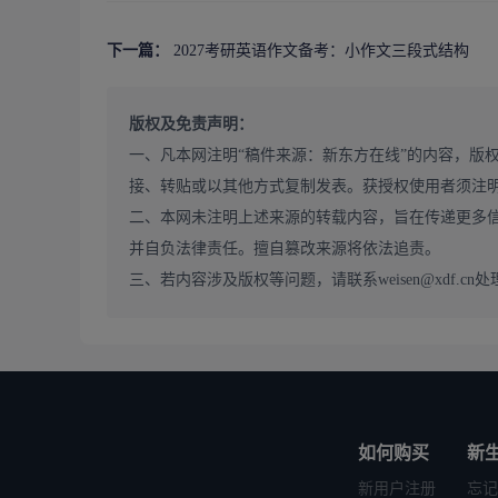
下一篇：
2027考研英语作文备考：小作文三段式结构
【英语
版权及免责声明：
一、凡本网注明“稿件来源：新东方在线”的内容，版
接、转贴或以其他方式复制发表。获授权使用者须注
二、本网未注明上述来源的转载内容，旨在传递更多
并自负法律责任。擅自篡改来源将依法追责。
三、若内容涉及版权等问题，请联系weisen@xdf.cn处
如何购买
新
新用户注册
忘记