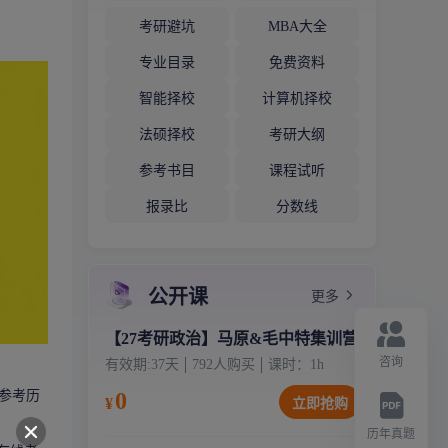
考研避坑
MBA大全
专业目录
免费资料
智能择校
计算机择校
法硕择校
考研大纲
参考书目
课程试听
报录比
分数线
公开课
更多
【27考研政治】马原&毛中特集训营
咨询
有效期:
37天
792
人购买
课时：
1
h
0
参考历
¥
立即抢购
历年真题