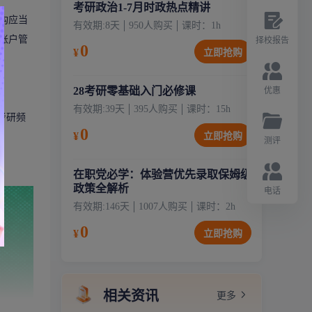
考研政治1-7月时政热点精讲
构应当
有效期:
8天
950
人购买
课时：
1
h
账户管
择校报告
0
¥
立即抢购
28考研零基础入门必修课
优惠
有效期:
39天
395
人购买
课时：
15
h
考研频
0
¥
立即抢购
测评
在职党必学：体验营优先录取保姆级
政策全解析
电话
有效期:
146天
1007
人购买
课时：
2
h
0
¥
立即抢购
相关资讯
更多