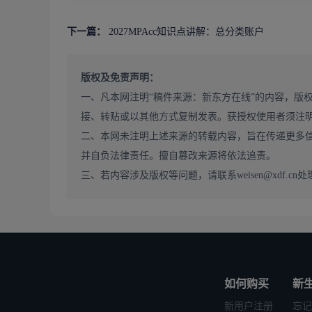
下一篇：
2027MPAcc知识点讲解：总分类账户
版权及免责声明：
一、凡本网注明“稿件来源：新东方在线”的内容，版
接、转贴或以其他方式复制发表。获授权使用者须注
二、本网未注明上述来源的转载内容，旨在传递更多
并自负法律责任。擅自篡改来源将依法追责。
三、若内容涉及版权等问题，请联系weisen@xdf.cn处
【会计
如何购买
新
新用户注册
忘记