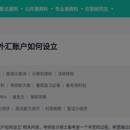
复试调剂
公共课资料
专业课资料
在职研究生
外外汇账户如何设立
线
|
报录比查询
|
计算机择校
|
法硕择校
材料
|
考研新大纲
|
暑假复习必看
|
备考资料包
MBA
|
推免生
|
保研攻略
力测评
|
政治能力测评
|
时政刷题
|
复试小程序
汇账户如何设立
”相关内容，
考研
会计硕士
备考是一个辛苦的过程，希望通过