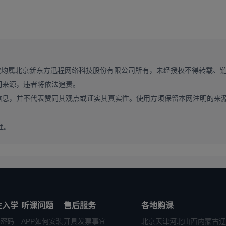
权均属北京新东方迅程网络科技股份有限公司所有，未经授权不得转载、
明来源，违者将依法追责。
信息，并不代表赞同其观点或证实其真实性。使用方须保留本网注明的来
理。
↑
↑
↑
硕士】
资料
这里有
生入学
听课问题
售后服务
各地购课
密码
APP如何安装
开具发票事宜
北京
天津
河北
山西
内蒙古
辽