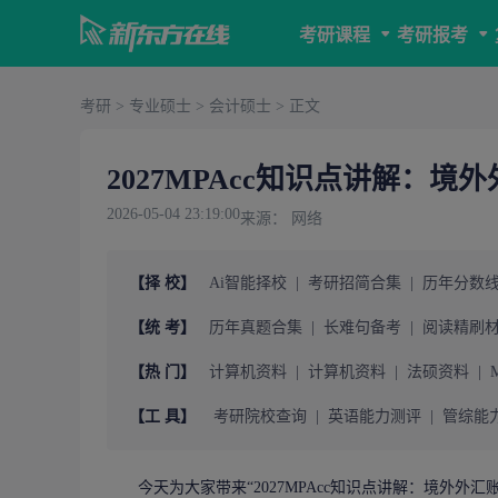
考研课程
考研报考
考研
>
专业硕士
>
会计硕士
> 正文
2027MPAcc知识点讲解：境
2026-05-04 23:19:00
来源： 网络
【择 校】
Ai智能择校
|
考研招简合集
|
历年分数
【统 考】
历年真题合集
|
长难句备考
|
阅读精刷
【热 门】
计算机资料
|
计算机资料
|
法硕资料
|
【工 具】
考研院校查询
|
英语能力测评
|
管综能
今天为大家带来“
2027MPAcc知识点讲解：境外外