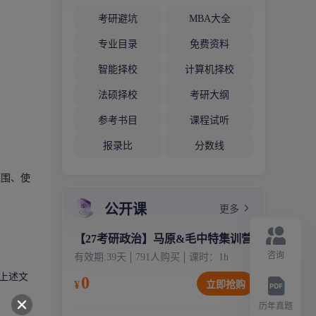
考研避坑
MBA大全
专业目录
免费资料
智能择校
计算机择校
法硕择校
考研大纲
参考书目
课程试听
报录比
分数线
范围、使
公开课
更多
【27考研政治】马原&毛中特集训营
咨询
有效期:
39天
791
人购买
课时：
1
h
上述文
0
¥
立即抢购
历年真题