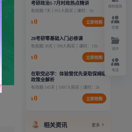
考研政治1-7月时政热点精讲
择校报告
有效期:
7天
951
人购买
课时：
1
h
0
¥
立即抢购
优惠
28考研零基础入门必修课
有效期:
38天
398
人购买
课时：
15
h
测评
0
¥
立即抢购
电话
在职党必学：体验营优先录取保姆级
政策全解析
有效期:
145天
1007
人购买
课时：
2
h
0
¥
立即抢购
相关资讯
更多