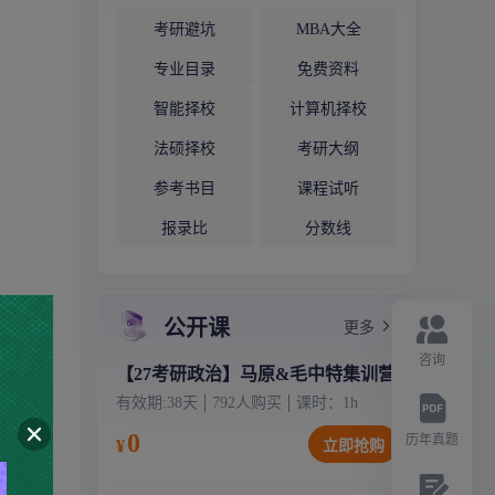
考研避坑
MBA大全
专业目录
免费资料
智能择校
计算机择校
法硕择校
考研大纲
参考书目
课程试听
报录比
分数线
公开课
更多
咨询
【27考研政治】马原&毛中特集训营
有效期:
38天
792
人购买
课时：
1
h
0
历年真题
¥
立即抢购