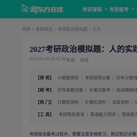
考研课程
考研报考
考研
>
考研政治
>
考研政治模拟题
> 正文
2027考研政治模拟题：人的实
2026-05-06 08:02:00
来源： 网络
【择 校】
Ai智能择校
|
考研招简合集
|
历年分数
【统 考】
历年真题合集
|
长难句备考
|
阅读精刷
【热 门】
计算机资料
|
计算机资料
|
法硕资料
|
【工 具】
考研院校查询
|
英语能力测评
|
管综能
考研政治
备考过程中，需要注意多做练习、熟记知识点等