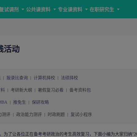
复试调剂
公共课资料
专业课资料
在职研究生
践活动
线
|
报录比查询
|
计算机择校
|
法硕择校
材料
|
考研新大纲
|
暑假复习必看
|
备考资料包
MBA
|
推免生
|
保研攻略
力测评
|
政治能力测评
|
时政刷题
|
复试小程序
。为了让各位正在备考
考研
政治的考生高效复习，下面小编为大家归纳“20