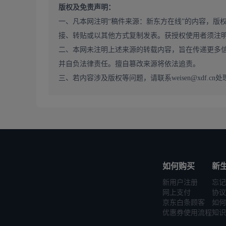
版权及免责声明：
一、凡本网注明“稿件来源：新东方在线”的内容，版
接、转贴或以其他方式复制发表。获授权使用者须注
二、本网未注明上述来源的转载内容，旨在传递更多
并自负法律责任。擅自篡改来源将依法追责。
三、若内容涉及版权等问题，请联系weisen@xdf.cn处
如何购买
新
新用户注册
忘记
网上支付
协议
京东白条顾客
如何
优惠券使用流程
知识