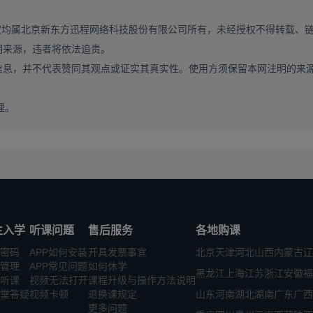
权均属北京新东方迅程网络科技股份有限公司所有，未经授权不得转载、
明来源，违者将依法追责。
信息，并不代表赞同其观点或证实其真实性。使用方须保留本网注明的来
理。
生入学
听课问题
售后服务
各地购课
密码
APP如何安装
开具发票事宜
北京
天津
河北
山西
内蒙古
辽
管理
APP常见问题
如何休学
黑龙江
上海
江苏
浙江
安徽
福
听课
视频无法打开
课程升级与操作方法说明
堂答疑
视频卡顿
退换课规定
山东
河南
湖北
湖南
广东
广西
更多问题