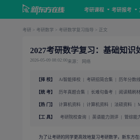
考研课程
考研报考
考研
>
考研数学
>
考研数学复习指导
> 正文
2027考研数学复习：基础知识
2026-05-09 08:02:00
来源： 网络
【择 校】
Ai智能择校
|
考研招简合集
|
历年分数
【统 考】
历年真题合集
|
长难句备考
|
阅读精刷
【热 门】
计算机资料
|
计算机资料
|
法硕资料
|
【工 具】
考研院校查询
|
英语能力测评
|
管综能
为了让
考研
的同学更高效地复习
考研数学
，
新东方在