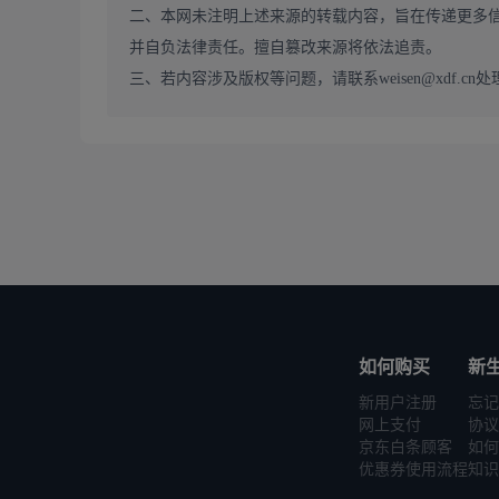
二、本网未注明上述来源的转载内容，旨在传递更多
并自负法律责任。擅自篡改来源将依法追责。
三、若内容涉及版权等问题，请联系weisen@xdf.cn处
如何购买
新
新用户注册
忘记
网上支付
协议
京东白条顾客
如何
优惠券使用流程
知识