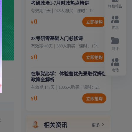
考研政治1-7月时政热点精讲
择校报告
有效期:
9天
948
人购买
课时：
1
h
0
¥
立即抢购
优惠
28考研零基础入门必修课
有效期:
40天
389
人购买
课时：
15
h
测评
0
¥
立即抢购
电话
在职党必学：体验营优先录取保姆级
政策全解析
有效期:
147天
1005
人购买
课时：
2
h
0
¥
立即抢购
链
相关资讯
更多