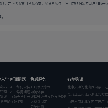
信息，并不代表赞同其观点或证实其真实性。使用方须保留本网注明的来
理。
生入学
听课问题
售后服务
各地购课
密码
APP如何安装
开具发票事宜
北京
天津
河北
山西
内蒙古
辽
管理
APP常见问题
如何休学
黑龙江
上海
江苏
浙江
安徽
福
听课
视频无法打开
课程升级与操作方法说明
堂答疑
视频卡顿
退换课规定
山东
河南
湖北
湖南
广东
广西
更多问题