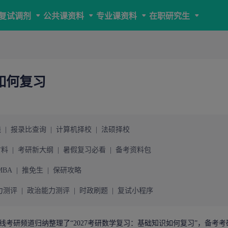
复试调剂
公共课资料
专业课资料
在职研究生
如何复习
线
|
报录比查询
|
计算机择校
|
法硕择校
材料
|
考研新大纲
|
暑假复习必看
|
备考资料包
MBA
|
推免生
|
保研攻略
力测评
|
政治能力测评
|
时政刷题
|
复试小程序
线考研
频道归纳整理了“2027
考研数学复习
：基础知识如何复习”，备考考