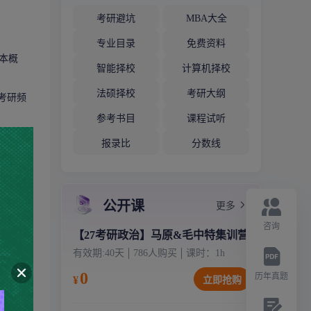
考研避坑
MBA大全
专业目录
免费资料
本概
智能择校
计算机择校
法硕择校
考研大纲
考研频
参考书目
课程试听
报录比
分数线
公开课
更多
咨询
【27考研政治】马原&毛中特集训营
有效期:
40天
786
人购买
课时：
1
h
0
历年真题
¥
立即抢购