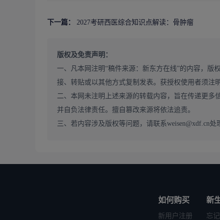
【西医
下一篇：
2027考研西医综合知识点解读：骨肿瘤
版权及免责声明：
一、凡本网注明“稿件来源：新东方在线”的内容，版
接、转贴或以其他方式复制发表。获授权使用者须注
二、本网未注明上述来源的转载内容，旨在传递更多
并自负法律责任。擅自篡改来源将依法追责。
三、若内容涉及版权等问题，请联系weisen@xdf.cn处
如何购买
新
新用户注册
忘记