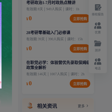
考研政治1-7月时政热点精讲
有效期:
8天
949
人购买
课时：
1
h
择校报告
0
¥
立即抢购
28考研零基础入门必修课
优惠
有效期:
39天
390
人购买
课时：
15
h
0
¥
立即抢购
测评
在职党必学：体验营优先录取保姆级
政策全解析
电话
有效期:
146天
1007
人购买
课时：
2
h
0
¥
立即抢购
相关资讯
更多