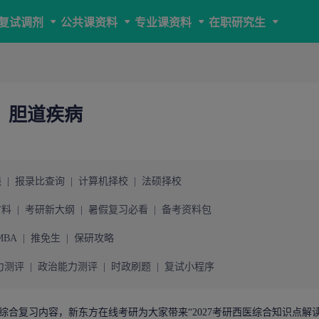
复试调剂
公共课资料
专业课资料
在职研究生
：胆道疾病
线
|
报录比查询
|
计算机择校
|
法硕择校
材料
|
考研新大纲
|
暑假复习必看
|
备考资料包
MBA
|
推免生
|
保研攻略
力测评
|
政治能力测评
|
时政刷题
|
复试小程序
综合复习内容，
新东方在线考研
为大家带来“
2027考研西医综合知识点解