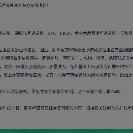
彩尽情关注新东方在线考研!
造影，静脉法胆道造影，PTC，ERCP，术中术后直接胆道造影，低张
性胆管炎是由于结石、蛔虫、肿瘤或狭窄等原因所造成急性胆管完全梗阻
完全梗阻和化脓性感染，胆管扩张，管壁充血、水肿、增厚，粘膜形成溃
，剑突下压痛及肌肉紧张，胆囊肿大。在此基础上出现休克和神经精神症
，加上休克和神经症状，尤其同时伴有转氨酶升高即可初步诊断。防治原
断及防治原则。常见并发症和救治原则。见西医综合修订本P560。
疾病
”的内容，更多考研西医综合复习精彩内容，请持续关注新东方在线考