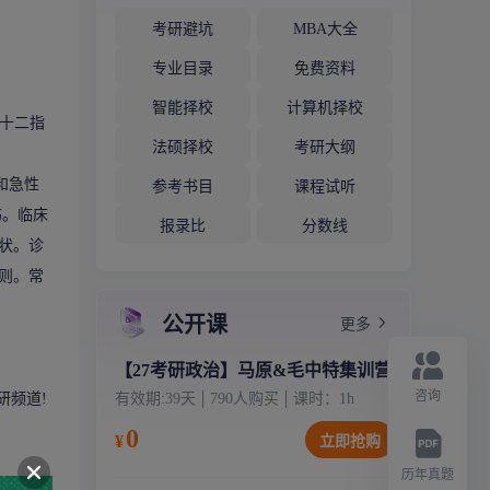
考研避坑
MBA大全
专业目录
免费资料
智能择校
计算机择校
性十二指
法硕择校
考研大纲
和急性
参考书目
课程试听
疡。临床
报录比
分数线
状。诊
则。常
公开课
更多
【27考研政治】马原&毛中特集训营
咨询
研频道!
有效期:
39天
790
人购买
课时：
1
h
0
¥
立即抢购
历年真题