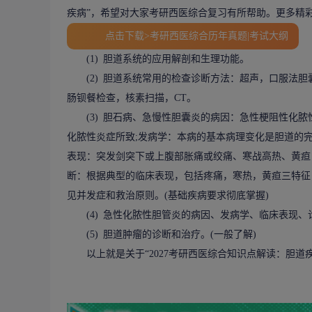
疾病
”，希望对大家考研西医综合复习有所帮助。更多精
点击下载>考研西医综合历年真题|考试大纲
(1) 胆道系统的应用解剖和生理功能。
(2) 胆道系统常用的检查诊断方法：超声，口服法胆囊
肠钡餐检查，核素扫描，CT。
(3) 胆石病、急慢性胆囊炎的病因：急性梗阻性化脓
化脓性炎症所致;发病学：本病的基本病理变化是胆道的
表现：突发剑突下或上腹部胀痛或绞痛、寒战高热、黄疸
断：根据典型的临床表现，包括疼痛，寒热，黄疸三特征
见并发症和救治原则。(基础疾病要求彻底掌握)
(4) 急性化脓性胆管炎的病因、发病学、临床表现、诊
(5) 胆道肿瘤的诊断和治疗。(一般了解)
以上就是关于“
2027考研西医综合知识点解读：胆道