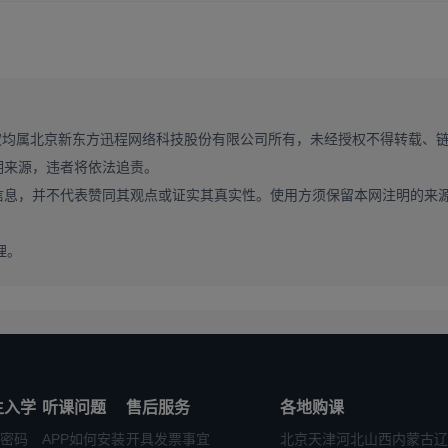
↑
↑
↑
综合】
资料
这里有
权均属北京新东方迅程网络科技股份有限公司所有，未经授权不得转载、
明来源，违者将依法追责。
信息，并不代表赞同其观点或证实其真实性。使用方须保留本网注明的来
理。
生入学
听课问题
售后服务
各地购课
密码
APP如何安装
开具发票事宜
北京
天津
河北
山西
内蒙古
辽