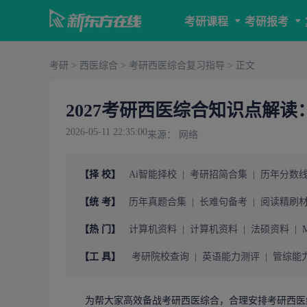
考研课程
考研报考
考研
>
西医综合
>
考研西医综合复习指导
> 正文
2027考研西医综合知识点解读
2026-05-11 22:35:00
来源： 网络
【择 校】
Ai智能择校
|
考研招简合集
|
历年分数
【统 考】
历年真题合集
|
长难句备考
|
阅读精刷
【热 门】
计算机资料
|
计算机资料
|
法硕资料
|
【工 具】
考研院校查询
|
英语能力测评
|
管综能
为帮大家高效备战
考研
西医综合，合理安排考研西医