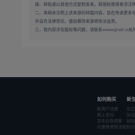
接、转贴或以其他方式复制发表。获授权使用者须注
二、本网未注明上述来源的转载内容，旨在传递更多
并自负法律责任。擅自篡改来源将依法追责。
三、若内容涉及版权等问题，请联系weisen@xdf.cn处
如何购买
新
新用户注册
忘记
网上支付
协议
京东白条顾客
如何
优惠券使用流程
知识