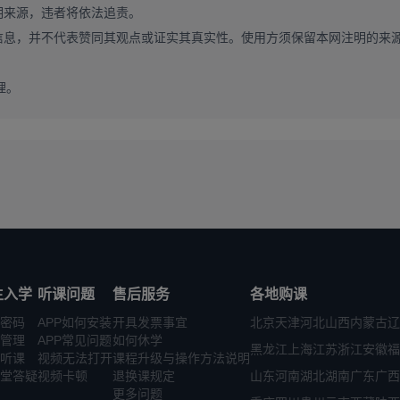
明来源，违者将依法追责。
信息，并不代表赞同其观点或证实其真实性。使用方须保留本网注明的来
理。
生入学
听课问题
售后服务
各地购课
密码
APP如何安装
开具发票事宜
北京
天津
河北
山西
内蒙古
辽
管理
APP常见问题
如何休学
黑龙江
上海
江苏
浙江
安徽
福
听课
视频无法打开
课程升级与操作方法说明
堂答疑
视频卡顿
退换课规定
山东
河南
湖北
湖南
广东
广西
更多问题