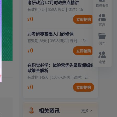
考研政治1-7月时政热点精讲
择校报告
有效期:
7天
950
人购买
课时：
1
h
0
¥
立即抢购
优惠
28考研零基础入门必修课
有效期:
38天
395
人购买
课时：
15
h
测评
0
¥
立即抢购
电话
在职党必学：体验营优先录取保姆级
政策全解析
有效期:
145天
1007
人购买
课时：
2
h
0
¥
立即抢购
相关资讯
更多
链