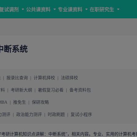
复试调剂
公共课资料
专业课资料
在职研究生
中断系统
线
|
报录比查询
|
计算机择校
|
法硕择校
材料
|
考研新大纲
|
暑假复习必看
|
备考资料包
MBA
|
推免生
|
保研攻略
力测评
|
政治能力测评
|
时政刷题
|
复试小程序
7
考研
计算机知识点讲解：中断系统
”，相关内容。专业、实用的
计算机考