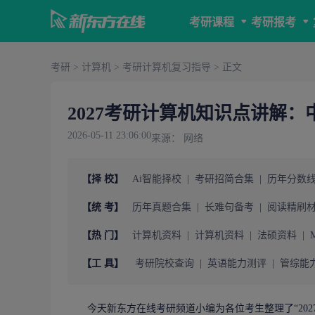
考研课程
考研报考
考研
>
计算机
>
考研计算机复习指导
> 正文
2027考研计算机知识点讲解：
2026-05-11 23:06:00
来源： 网络
【择 校】
Ai智能择校
|
考研招简合集
|
历年分数
【统 考】
历年真题合集
|
长难句备考
|
阅读精刷
【热 门】
计算机资料
|
计算机资料
|
法硕资料
|
【工 具】
考研院校查询
|
英语能力测评
|
管综能
今天
新东方在线考研
频道小编为各位考生整理了“
202