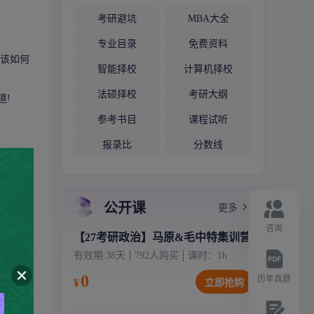
考研避坑
MBA大全
专业目录
免费资料
字该如何
智能择校
计算机择校
法硕择校
考研大纲
道!
参考书目
课程试听
报录比
分数线
公开课
更多
咨询
【27考研政治】马原&毛中特集训营
有效期:
38天
792
人购买
课时：
1
h
0
历年真题
¥
立即抢购