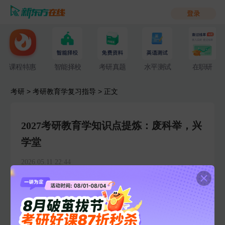
课程特惠
智能择校
考研真题
水平测试
在职研
考研
>
考研教育学复习指导
> 正文
2027考研教育学知识点提炼：废科举，兴
学堂
2026.05.11 22:44