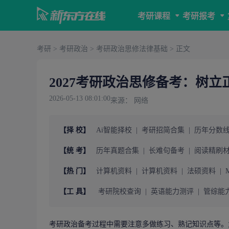
考研课程
考研报考
考研
>
考研政治
>
考研政治思修法律基础
> 正文
2027考研政治思修备考：树
2026-05-13 08:01:00
来源： 网络
【择 校】
Ai智能择校
|
考研招简合集
|
历年分数
【统 考】
历年真题合集
|
长难句备考
|
阅读精刷
【热 门】
计算机资料
|
计算机资料
|
法硕资料
|
【工 具】
考研院校查询
|
英语能力测评
|
管综能
考研政治
备考过程中需要注意多做练习、熟记知识点等。