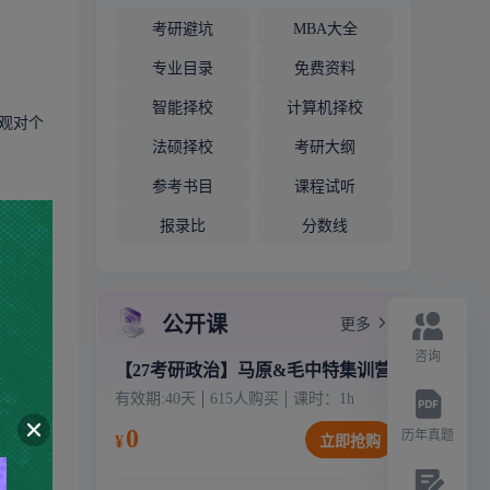
考研避坑
MBA大全
专业目录
免费资料
智能择校
计算机择校
观对个
法硕择校
考研大纲
参考书目
课程试听
报录比
分数线
公开课
更多
咨询
【27考研政治】马原&毛中特集训营
有效期:
40天
615
人购买
课时：
1
h
0
历年真题
¥
立即抢购