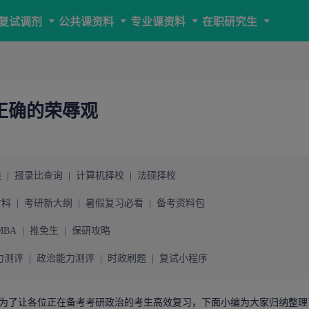
复试调剂
公共课资料
专业课资料
在职研究生
立正确的荣辱观
线
|
报录比查询
|
计算机择校
|
法硕择校
材料
|
考研新大纲
|
暑假复习必看
|
备考资料包
MBA
|
推免生
|
保研攻略
力测评
|
政治能力测评
|
时政刷题
|
复试小程序
为了让各位正在备考
考研
政治的考生高效复习，下面小编为大家归纳整理了“