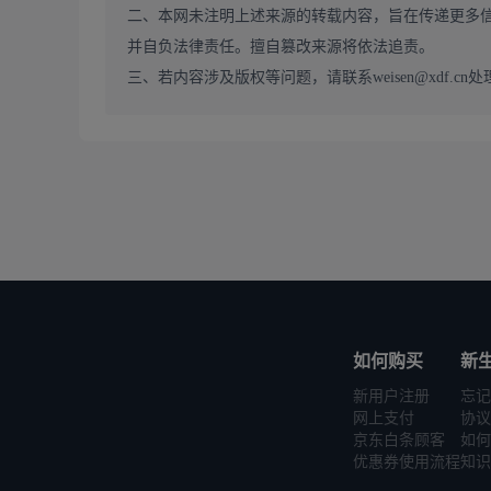
二、本网未注明上述来源的转载内容，旨在传递更多
并自负法律责任。擅自篡改来源将依法追责。
三、若内容涉及版权等问题，请联系weisen@xdf.cn处
如何购买
新
新用户注册
忘记
网上支付
协议
京东白条顾客
如何
优惠券使用流程
知识