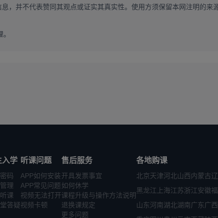
信息，并不代表赞同其观点或证实其真实性。使用方须保留本网注明的来
理。
生入学
听课问题
售后服务
各地购课
密码
APP如何安装
开具发票事宜
北京
天津
河北
山西
内蒙古
辽
管理
APP常见问题
如何休学
黑龙江
上海
江苏
浙江
安徽
福
听课
视频无法打开
课程升级与操作方法说明
堂答疑
视频卡顿
退换课规定
山东
河南
湖北
湖南
广东
广西
更多问题