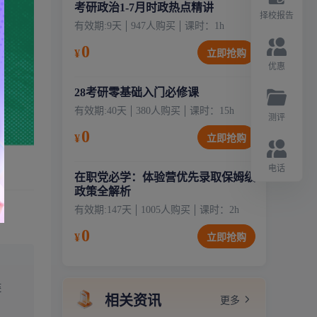
考研政治1-7月时政热点精讲
择校报告
有效期:
9天
947
人购买
课时：
1
h
0
¥
立即抢购
优惠
28考研零基础入门必修课
有效期:
40天
380
人购买
课时：
15
h
测评
0
¥
立即抢购
电话
在职党必学：体验营优先录取保姆级
政策全解析
有效期:
147天
1005
人购买
课时：
2
h
0
¥
立即抢购
链
相关资讯
更多