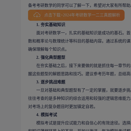
备考考研数学的同学可以了解一下，希望对大家有所帮助
点击下载>2024年考研数学一二三真题解析
1.
夯实基础知识
面对
考研数学一
，扎实的基础知识是成功的基石。首
数和概率论与数理统计等科目的基础内容。通过系统的课
确保理解每个知识点。
2.
强化典型题型
在夯实基础之后，接下来要做的就是抓住每一章节的典
握这些题型的解题思路和技巧。建议参考历年题，总结高
3.
逐步挑战难题
一旦对基础和典型题型有了一定的掌握，就要逐步挑战
往往考查的是多种知识的综合运用和较强的逻辑思维能力
对考场上的复杂题目时更加镇定自若。
4.
模拟考试
模拟考试是提升应试能力和自信心的有效途径。选择历