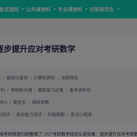
复试调剂
公共课资料
专业课资料
在职研究生
：逐步提升应对考研数学
线
|
报录比查询
|
计算机择校
|
法硕择校
材料
|
考研新大纲
|
暑假复习必看
|
备考资料包
MBA
|
推免生
|
保研攻略
力测评
|
政治能力测评
|
时政刷题
|
复试小程序
线考研
频道归纳整理了“2027
考研数学综合
从易到难：逐步提升应对考研数