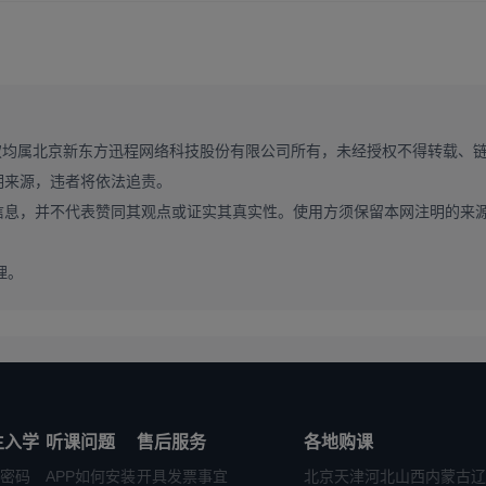
权均属北京新东方迅程网络科技股份有限公司所有，未经授权不得转载、
明来源，违者将依法追责。
↑
↑
↑
信息，并不代表赞同其观点或证实其真实性。使用方须保留本网注明的来
数学】
资料
这里有
理。
生入学
听课问题
售后服务
各地购课
密码
APP如何安装
开具发票事宜
北京
天津
河北
山西
内蒙古
辽