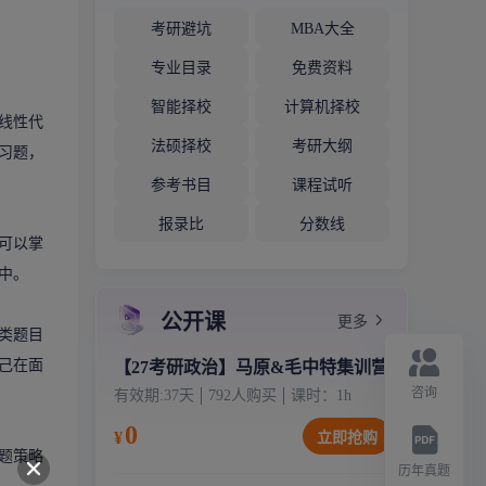
考研避坑
MBA大全
专业目录
免费资料
智能择校
计算机择校
线性代
法硕择校
考研大纲
习题，
参考书目
课程试听
报录比
分数线
可以掌
中。
公开课
更多
类题目
己在面
【27考研政治】马原&毛中特集训营
咨询
有效期:
37天
792
人购买
课时：
1
h
0
¥
立即抢购
题策略
历年真题