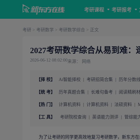
考研课程
考研报考
考研
>
考研数学
>
考研数学综合
> 正文
2027考研数学综合从易到难
2026-06-12 08:02:00
来源： 网络
【择 校】
Ai智能择校
|
考研招简合集
|
历年分数
【统 考】
历年真题合集
|
长难句备考
|
阅读精刷
【热 门】
计算机资料
|
计算机资料
|
法硕资料
|
【工 具】
考研院校查询
|
英语能力测评
|
管综能
为了让
考研
的同学更高效地复习
考研数学
，
新东方在