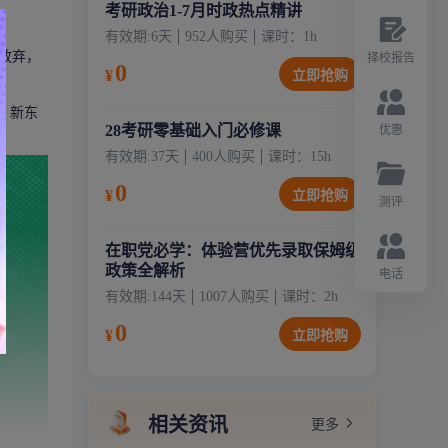
考研政治1-7月时政热点精讲
有效期:
6天
952
人购买
课时：
1
h
放弃，
择校报告
0
¥
立即抢购
，新东
28考研零基础入门必修课
优惠
有效期:
37天
400
人购买
课时：
15
h
0
¥
立即抢购
测评
在职党必学：体验营优先录取保姆级
政策全解析
电话
有效期:
144天
1007
人购买
课时：
2
h
0
¥
立即抢购
相关资讯
更多