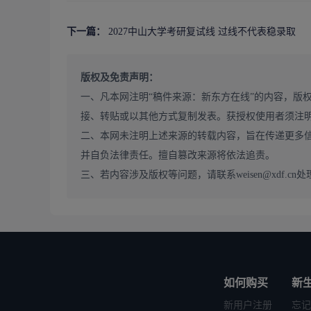
2. 提前整理完善调剂申请材料
调剂申请的核心材料，包括本科成绩单、科研经历证明
下一篇：
2027中山大学考研复试线 过线不代表稳录取
力的核心体现。考生要提前整理好这些材料，重点突出自
个人陈述，提升申请的匹配度。
版权及免责声明：
3. 精准把握调剂的关键时间节点
一、凡本网注明“稿件来源：新东方在线”的内容，版
中山大学的调剂信息，一般会在国家线公布后、一志愿
接、转贴或以其他方式复制发表。获授权使用者须注
外调剂开放，且名额更多、竞争相对更小。考生要提前关
二、本网未注明上述来源的转载内容，旨在传递更多
间窗口，很多专业的调剂报名窗口仅开放 1-2 天，甚至
并自负法律责任。擅自篡改来源将依法追责。
4. 提前联系目标院系导师，提升调剂成功率
三、若内容涉及版权等问题，请联系weisen@xdf.cn处
在调剂系统正式开放前，考生可以提前给目标院系的对
剂意愿，给导师留下良好的第一印象。提前与导师沟通，
升调剂的成功率。
三、中山大学 2027 考研调剂的常见避坑指南
1. 不要只盯着热门专业，忽略冷门专业的上岸机会
很多考生在申请调剂时，依然只盯着金融、计算机、新
如何购买
新
门的基础学科、农学、考古学、图书情报等专业，每年都
新用户注册
忘记