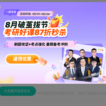
国
硕士研究生
招生考试的国家线要求，同时还要满足中大调入专业的复试
多数专业要求考生本科专业与调入专业高度相关，部分专业还设置了英语
剂环节。
 考研调剂信息】中的名额分布呈现明显的规律：热门的金融、法学、新闻
校内调剂名额都极少;调剂名额主要集中在部分冷门基础学硕、全日制
专
多的统考调剂名额。
异常激烈，尤其是全日制专业的调剂，报录比普遍超过 10:1，部分专业
85、211 院校的高分考生申请中大的调剂，考生如果没有提前做好准备，很
点击展开阅读全文
研调剂信息】，梳理出近 3 年有稳定调剂名额的专业，详细了解这些专业
不要等到国家线公布、调剂系统开放后才临时准备，错失最佳准备时间。