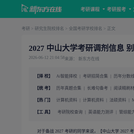
考研课程
考研报考
考研
>
研究生院校排名
>
全国考研学校排名
> 正文
2027 中山大学考研调剂信息
2026-06-12 21:04:58
来源： 新东方在线
【择 校】
Ai智能择校
|
考研招简合集
|
历年分数
【统 考】
历年真题合集
|
长难句备考
|
阅读精刷
【热 门】
计算机资料
|
计算机资料
|
法硕资料
|
【工 具】
考研院校查询
|
英语能力测评
|
管综能
对于备战 2027
考研
的同学来说，【中山大学 2027
考