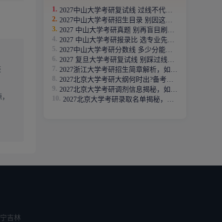
2027中山大学考研复试线 过线不代表稳录取
剂竞争
2027中山大学考研招生目录 别因这些细节报不上名
对应的
2027 中山大学考研真题 别再盲目刷题了
2027 中山大学考研报录比 选专业先看竞争比
2027中山大学考研分数线 多少分能进复试?
2027 复旦大学考研复试线 别踩过线不录取的坑
链
2027浙江大学考研招生简章解析，如何避坑
先于校
2027北京大学考研大纲何时出?备考避坑指南
名的时
2027北京大学考研调剂信息揭秘，如何破局
源，
2027北京大学考研录取名单揭秘，如何稳上岸？
势与调
大幅提
一些冷
增加自
宁
吉林