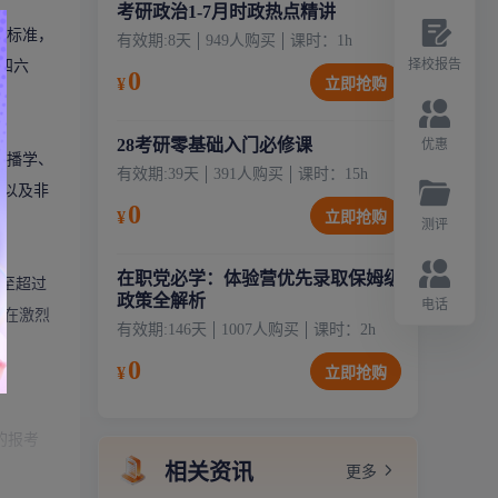
考研政治1-7月时政热点精讲
线标准，
有效期:
8天
949
人购买
课时：
1
h
择校报告
四六
0
¥
立即抢购
28考研零基础入门必修课
优惠
传播学、
有效期:
39天
391
人购买
课时：
15
h
硕
以及非
0
¥
立即抢购
测评
在职党必学：体验营优先录取保姆级
甚至超过
政策全解析
电话
难在激烈
有效期:
146天
1007
人购买
课时：
2
h
0
¥
立即抢购
的报考
相关资讯
更多