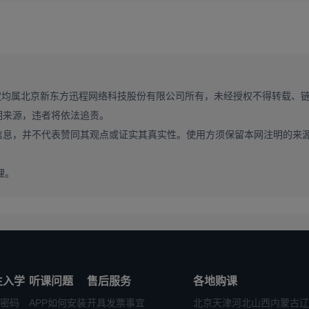
、获奖证书、实习证明、个人陈述、导师推荐信等，这些材料是考生调
己的专业能力、科研潜力与学习优势，针对不同的调剂专业，提前准备好
权均属北京新东方迅程网络科技股份有限公司所有，未经授权不得转载、
复试前后集中发布，分为校内调剂和校外调剂两大环节，校内调剂通常
明来源，违者将依法追责。
注中山大学研究生院官网、各目标院系官网的官方通知，不要错过调剂报
信息，并不代表赞同其观点或证实其真实性。使用方须保留本网注明的来
只有几个小时，一旦错过就无法申请。
理。
应导师发送邮件，清晰介绍自己的个人情况、一志愿报考情况、专业优
不仅能让导师提前了解你的情况，还能提前获知该专业的调剂名额情况，
传等热门专业，却忽略了这些专业几乎没有校外调剂名额的现实。反而
生入学
听课问题
售后服务
各地购课
有稳定的调剂名额，竞争也相对小很多，考生可以多关注这些专业，大幅
密码
APP如何安装
开具发票事宜
北京
天津
河北
山西
内蒙古
辽