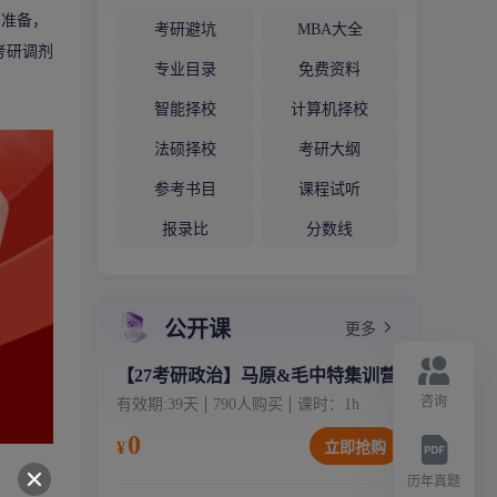
与准备，
考研避坑
MBA大全
考研调剂
专业目录
免费资料
智能择校
计算机择校
法硕择校
考研大纲
参考书目
课程试听
报录比
分数线
公开课
更多
【27考研政治】马原&毛中特集训营
咨询
有效期:
39天
790
人购买
课时：
1
h
0
¥
立即抢购
历年真题