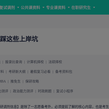
复试调剂
公共课资料
专业课资料
在职研究生
 别踩这些上岸坑
线
|
报录比查询
|
计算机择校
|
法硕择校
材料
|
考研新大纲
|
暑假复习必看
|
备考资料包
MBA
|
推免生
|
保研攻略
力测评
|
政治能力测评
|
时政刷题
|
复试小程序
研调剂信息
】是除了一志愿备考外，必须提前了解的核心内容，也是考生