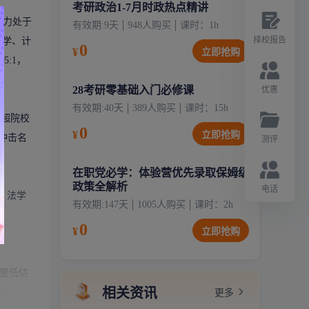
考研政治1-7月时政热点精讲
实力处于
有效期:
9天
948
人购买
课时：
1
h
择校报告
法学、计
0
¥
立即抢购
5:1，
28考研零基础入门必修课
优惠
有效期:
40天
389
人购买
课时：
15
h
远超院校
0
¥
立即抢购
生冲击名
测评
在职党必学：体验营优先录取保姆级
政策全解析
电话
、法学
有效期:
147天
1005
人购买
课时：
2
h
0
¥
立即抢购
不要低估
相关资讯
-50
更多