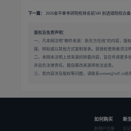
的中上游强校，大幅提升上岸概率。
2. 围绕目标院校制定全周期备考计划
下一篇：
2026金平果考研院校排名前500 别选错院校白
针对目标院校的报考难度，制定分层级的全周期备考计划。
20 分以上的分数余量;针对排名 21-50 的中上游强校
版权及免责声明：
高效备考计划，新东方在线 2027 考研全程班可提供
一、凡本网注明“稿件来源：新东方在线”的内容，版
标分数推进。
接、转贴或以其他方式复制发表。获授权使用者须注
3. 结合院校优势学科锁定高性价比专业
二、本网未注明上述来源的转载内容，旨在传递更多
2026 金平果 TOP50 排名不仅有院校综合排名，
并自负法律责任。擅自篡改来源将依法追责。
左右的院校，部分王牌专业学科排名进入全国前 10，实
三、若内容涉及版权等问题，请联系weisen@xdf.cn处
不仅能获得优质教育资源，就业前景也更广阔。
三、2026 金平果考研 TOP50 选校常见避坑指南
1. 不要只看综合排名，忽略专业学科实力
很多考生选校时只关注院校的 TOP50 综合排名，却完
院校，部分冷门专业的学科实力较弱，就业前景一般;而很多
难度却远低于顶尖院校，是性价比极高的选择。
如何购买
新
2. 不要盲目冲高排名，忽略自身适配度
新用户注册
忘记