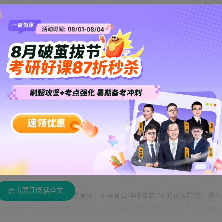
级呈现显著的正相关关系。排名前 20 的顶尖 985 院校，研究生教育综合
顶尖水平，报考难度极大，统考报录比普遍在 15:1 以上，热门经管、
211 强校，综合实力强劲，区域认可度极高，报考难度适中，统考报录比多在 8:1-1
院校的王牌热门专业，比如金融、新传、计算机、临床医学等，报考难度
业、非全日制
专硕
，报考难度则低很多，很多专业报录比不足 5:1，是考
心因素。绝大多数 TOP50 院校的推免名额占比超 50%，部分热门经管
直接拉高了统考报录比，竞争难度大幅提升。
点击展开阅读全文
配 TOP50 里的院校层级，不要盲目冲排名前 20 的顶尖院校，也
冲击排名前 20 的顶尖院校;双非一本、基础不错的考生，可重点关注排名 21