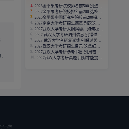
2026金平果考研院校排名前500 别选错院校白备考
2027金平果考研院校排名前200 选校避坑指南
上预留
2026金平果中国研究生院校前200揭秘，如何择校？
2027南京大学考研招生简章 别踩这些报考红线
标院校的
2027武汉大学考研大纲揭秘，如何稳上岸 ？
稳步向目
2027 武汉大学考研调剂信息 别错过上岸最后机会
链
2027 武汉大学考研复试线 别踩过线被刷的坑
2027武汉大学考研招生目录 这些细节直接决定你能否上岸
2027武汉大学考研参考书目 别用错书白复习
源，
名 30
2027武汉大学考研真题 用对才能提分上岸
上岸后
985
高，报考
宁
吉林