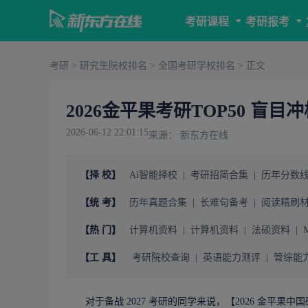
考研课程
考研报考
考研
>
研究生院校排名
>
全国考研学校排名
> 正文
2026金平果考研TOP50 盲
2026-06-12 22:01:15
来源： 新东方在线
【择 校】
Ai智能择校
|
考研招简合集
|
历年分数
【统 考】
历年真题合集
|
长难句备考
|
阅读精刷
【热 门】
计算机资料
|
计算机资料
|
法硕资料
|
【工 具】
考研院校查询
|
英语能力测评
|
管综能
对于备战 2027
考研
的同学来说，【2026 金平果中国