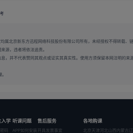
备考
针对排名前 20 的顶尖院校，需制定高目标，在近 3 年录取线基础
，预留 10-15 分的分数余量，确保稳定进入复试。如果不知道如何制定贴合目
针对性指导，从基础夯实到冲刺提分，全程匹配目标院校的考察难度，帮考生
权均属北京新东方迅程网络科技股份有限公司所有，未经授权不得转载、
明来源，违者将依法追责。
信息，并不代表赞同其观点或证实其真实性。使用方须保留本网注明的来
还配套了分专业的学科排名，考生要结合院校的优势学科锁定报考专业。比如排
力远超排名前 10 院校的同专业，报考难度却低很多，是高性价比的选择，
理。
全忽略了专业的学科排名，这是最常见的选校误区。比如有些排名前 10 的 
排名 21-50 的院校，王牌专业学科排名进入全国前列，行业认可度极
生入学
听课问题
售后服务
各地购课
密码
APP如何安装
开具发票事宜
北京
天津
河北
山西
内蒙古
辽