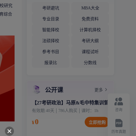
院校研究
考研避坑
MBA大全
育综合
专业目录
免费资料
智能择校
计算机择校
法硕择校
考研大纲
参考书目
课程试听
报录比
分数线
公开课
更多
【27考研政治】马原&毛中特集训营
咨询
有效期:
40天
786
人购买
课时：
1
h
0
¥
立即抢购
历年真题