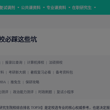
复试调剂
公共课资料
专业课资料
在职研究生
目冲校必踩这些坑
线
|
报录比查询
|
计算机择校
|
法硕择校
材料
|
考研新大纲
|
暑假复习必看
|
备考资料包
MBA
|
推免生
|
保研攻略
力测评
|
政治能力测评
|
时政刷题
|
复试小程序
研究生
院校综合排名 TOP50】是定校选专业的核心权威参考，也是决定