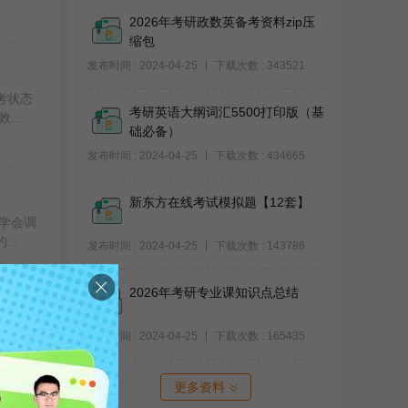
2026年考研政数英备考资料zip压
缩包
发布时间 : 2024-04-25
下载次数 : 343521
考状态
考研英语大纲词汇5500打印版（基
..
础必备）
发布时间 : 2024-04-25
下载次数 : 434665
新东方在线考试模拟题【12套】
学会调
..
发布时间 : 2024-04-25
下载次数 : 143786
2026年考研专业课知识点总结
发布时间 : 2024-04-25
下载次数 : 165435
态是确
..
更多资料