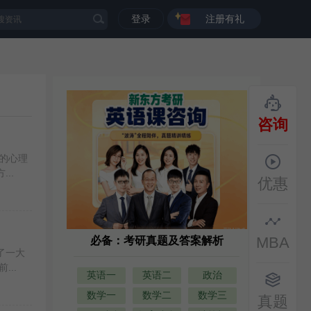
登录
注册有礼
咨询
的心理
..
优惠
MBA
必备：考研真题及答案解析
了一大
..
英语一
英语二
政治
数学一
数学二
数学三
真题