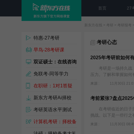
首页
27
新东方在线
>
考研
>
考研报考
特惠-27考研
考研心态
早鸟-28考研课
2025年考研前如何
双证硕士：在线咨询
考研是一场持久战，压
免联考-同等学力
压力。了解和掌握如何
来源 :
11月30日 21:0
在职研：1对1答疑
新东方考研Ai择校
考前紧张?盘点202
在考研临近的日子里
考研英语水平测试
挑战。以下是一些行之有
计算机考研：择校备
来源 :
11月30日 08:4
考包
法硕：择校备考大礼