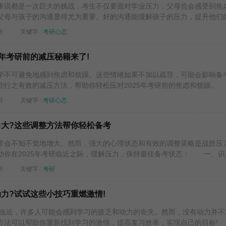
说都是一次巨大的挑战，考生不仅要面对学业压力，父母也会感受到焦
父母与孩子的沟通显得尤为重要。好的沟通能缓解孩子的压力，提升他们的.
8
关键字 :
考研心态
25年考研前的减压秘籍来了!
不可避免地感到焦虑和烦躁。这些情绪如果不加以疏导，可能会影响备
行之有效的减压方法，帮助你轻松应对2025年考研前的焦虑和烦躁。 .
8
关键字 :
考研心态
压力大?这些调整方法帮你轻松备考
会不知不觉地增大。然而，强大的心理状态和有效的调整策略是战胜压
你在2025年考研临近之际，缓解压力，保持最佳备考状态： 一、识别.
8
关键字 :
考研
动力?试试这些小技巧重燃激情!
临近，许多人可能会感到学习的疲乏和动力的丧失。然而，没有动力并不
方法可以帮助你重新找到学习的激情，提高复习效率，实现自己的目标! .