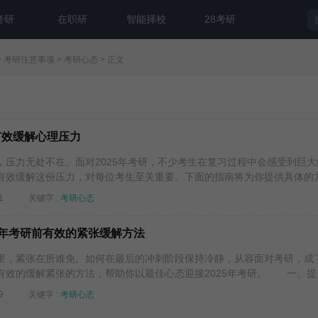
考研
在职研
智能择校
28考研
>
考研注意事项
>
考研心态
> 正文
有效缓解心理压力
力无处不在。面对2025年考研，不少考生在复习过程中会感受到巨大
有效缓解这份压力，对每位考生至关重要。下面的指南将为你提供具体的方.
1
关键字 :
考研心态
5年考研前有效的紧张缓解方法
，紧张在所难免。如何在最后的冲刺阶段保持冷静，从容面对考研，成
效的缓解紧张的方法，帮助你以最佳心态迎接2025年考研。 一、提前.
9
关键字 :
考研心态