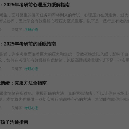
：2025年考研前心理压力缓解指南
考生，面对繁重的复习任务和即将到来的考试，心理压力在所难免。过大
考试发挥，因此学会有效缓解心理压力至关重要。以下是一些行之有效的解.
9
关键字 :
考研心态
：2025年考研前的睡眠指南
临近，许多考生面临着巨大的压力和焦虑，导致夜晚难以入眠，影响了白
，如何在考研前有效缓解焦虑情绪，以提高睡眠质量呢?以下是一些实用而
9
关键字 :
考研心态
紧张情绪：克服方法全指南
紧张情绪在所难免。掌握正确的方法，克服紧张情绪，可以让你在考场上
现。本文将为你提供一些切实可行的调整心态的方法，希望能帮助你轻松应.
8
关键字 :
考研心态
与孩子沟通指南