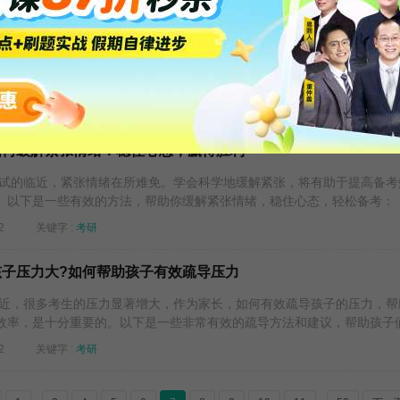
：如何调节心理状态，成就最优表现
的调节至关重要。在高压环境下，如何合理调节心理状态，保持最佳备
生都需认真规划的。以下是帮助你在2025年考研前夕调节心态的一些有效.
2
关键字 :
考研心态
，如何缓解紧张情绪：稳住心态，赢得胜利
试的临近，紧张情绪在所难免。学会科学地缓解紧张，将有助于提高备考
。以下是一些有效的方法，帮助你缓解紧张情绪，稳住心态，轻松备考： .
2
关键字 :
考研
，孩子压力大?如何帮助孩子有效疏导压力
近，很多考生的压力显著增大，作为家长，如何有效疏导孩子的压力，帮
效率，是十分重要的。以下是一些非常有效的疏导方法和建议，帮助孩子们.
2
关键字 :
考研