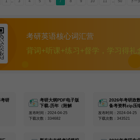
..
..
1
3
4
5
6
7
8
9
10
11
50
下一
考研英语核心词汇营
背词+听课+练习+督学，学习得礼
5年考研
考研大纲PDF电子版
2026年考研政
下载-历年（附解
备考资料zip压
析）
发布时间：2024-04-25
发布时间：2024-04-25
下载次数：334682
下载次数：343521