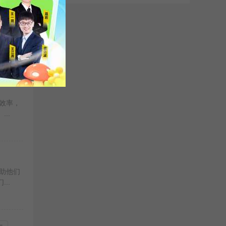
考状态
..
效率，
..
助他们
..