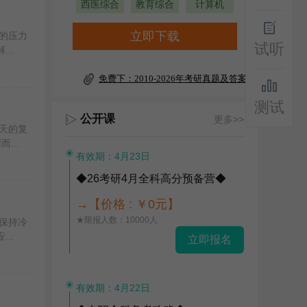
西医综合
教育综合
计算机
立即下载
的压力
试听
..
免费下：2010-2026年考研真题及答案
测试
公开课
更多>>
天的复
...
有效期：4月23日
◆26考研4月全科高分预备营◆
→【价格 : ￥0元】
★限报人数：10000人
保持冷
..
立即报名
有效期：4月22日