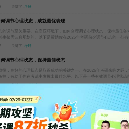
8
关键字 :
考研
：如何调节心理状态，成就最优表现
的调节至关重要。在高压环境下，如何合理调节心理状态，保持最佳备
生都需认真规划的。以下是帮助你在2025年考研前夕调节心态的一些有效.
8
关键字 :
考研
：如何调节心理状态，保持最佳状态
，良好的心理状态是取得成功的关键之一。在2025年考研来临之际，
负担，有助于你在考试中发挥出最佳水平。以下是一些有效调节心理状态的.
2
关键字 :
考研心态
：如何调整心态，轻松备考
备得多么充分，面对紧张的重要考试，难免会感到焦虑和不安。调整心
关键。以下是一些行之有效的方法，帮助你轻松调整心态，迎接2025年的.
2
关键字 :
考研心态