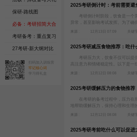
2025考研倒计时：考前需要避
包
保研-路线图
考研倒计时阶段，饮食是一个需
异常，甚至影响考试发挥。为了确保
必备：考研招简大合
来源 :
12月13日 07:09
关键字
集
考研备考：重点复习
2025考研减压食物推荐：吃
资料
27考研-新大纲对比
考研压力大，饮食不仅可以提供
扫码加入训练营
高注意力和情绪稳定性。以下是一些
牢记核心词
来源 :
12月12日 08:08
关键字
学习得礼盒
2025考研缓解压力的食物推荐
在考研的备考过程中，压力在所
地帮助缓解压力，保持心理和生理的
来源 :
12月12日 08:08
关键字
2025考研考前吃什么可以促进