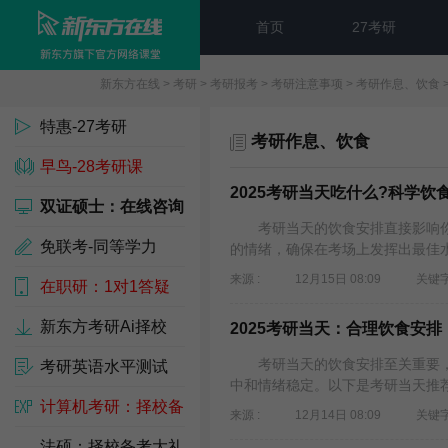
首页
27考研
新东方在线
>
考研
>
考研报考
>
考研注意事项
>
考研作息、饮食
特惠-27考研
考研作息、饮食
早鸟-28考研课
2025考研当天吃什么?科学
双证硕士：在线咨询
考研当天的饮食安排直接影响你
免联考-同等学力
的情绪，确保在考场上发挥出最佳水
来源 :
12月15日 08:09
关键字
在职研：1对1答疑
新东方考研Ai择校
2025考研当天：合理饮食安
考研当天的饮食安排至关重要，
考研英语水平测试
中和情绪稳定。以下是考研当天推荐
计算机考研：择校备
来源 :
12月14日 08:09
关键字
考包
法硕：择校备考大礼