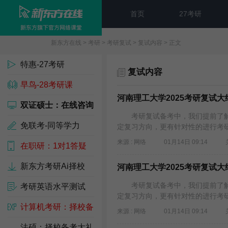
首页
27考研
新东方在线
>
考研
>
考研复试
>
复试内容
> 正文
特惠-27考研
复试内容
早鸟-28考研课
河南理工大学2025考研复试
双证硕士：在线咨询
考研复试备考中，我们提前了解
免联考-同等学力
定复习方向，更有针对性的进行考研复
来源 : 网络
01月14日 09:14
在职研：1对1答疑
新东方考研Ai择校
河南理工大学2025考研复试
考研复试备考中，我们提前了解
考研英语水平测试
定复习方向，更有针对性的进行考研复
计算机考研：择校备
来源 : 网络
01月14日 09:14
考包
法硕：择校备考大礼