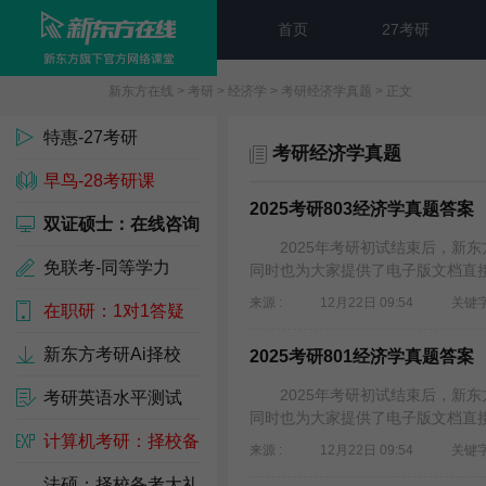
首页
27考研
新东方在线
>
考研
>
经济学
>
考研经济学真题
> 正文
特惠-27考研
考研经济学真题
早鸟-28考研课
2025考研803经济学真题答案
双证硕士：在线咨询
2025年考研初试结束后，新东方
免联考-同等学力
同时也为大家提供了电子版文档直接下
来源 :
12月22日 09:54
关键字
在职研：1对1答疑
新东方考研Ai择校
2025考研801经济学真题答案
2025年考研初试结束后，新东方
考研英语水平测试
同时也为大家提供了电子版文档直接下
计算机考研：择校备
来源 :
12月22日 09:54
关键字
考包
法硕：择校备考大礼