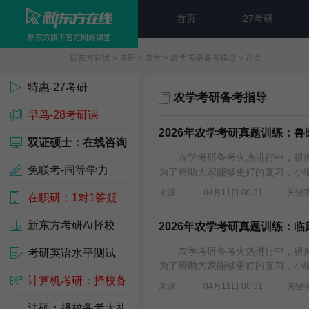
首页
27考研
新东方在线
>
考研
>
农学
>
农学考研备考指导
> 正文
特惠-27考研
农学考研备考指导
早鸟-28考研课
2026年农学考研真题训练：
双证硕士：在线咨询
农学考研备考火热进行中，很多考
免联考-同等学力
为了帮助大家能够更好的复习，小编为
来源 :
04月11日 08:31
关键字
在职研：1对1答疑
新东方考研Ai择校
2026年农学考研真题训练：临
农学考研备考火热进行中，很多考
考研英语水平测试
为了帮助大家能够更好的复习，小编为
计算机考研：择校备
来源 :
04月11日 08:31
关键字
考包
法硕：择校备考大礼