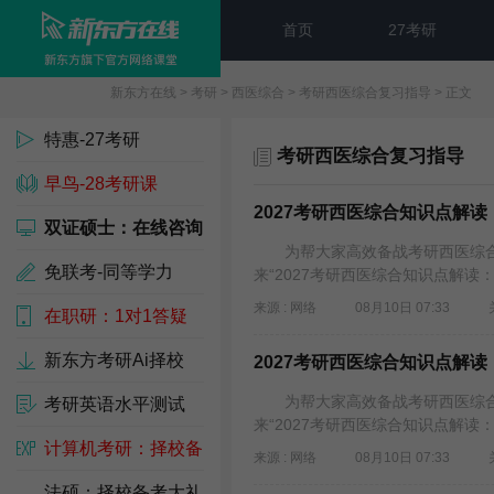
首页
27考研
新东方在线
>
考研
>
西医综合
>
考研西医综合复习指导
> 正文
特惠-27考研
考研西医综合复习指导
早鸟-28考研课
2027考研西医综合知识点解
双证硕士：在线咨询
为帮大家高效备战考研西医综合
免联考-同等学力
来“2027考研西医综合知识点解读
来源 : 网络
08月10日 07:33
在职研：1对1答疑
新东方考研Ai择校
2027考研西医综合知识点解
为帮大家高效备战考研西医综合
考研英语水平测试
来“2027考研西医综合知识点解读
计算机考研：择校备
来源 : 网络
08月10日 07:33
考包
法硕：择校备考大礼