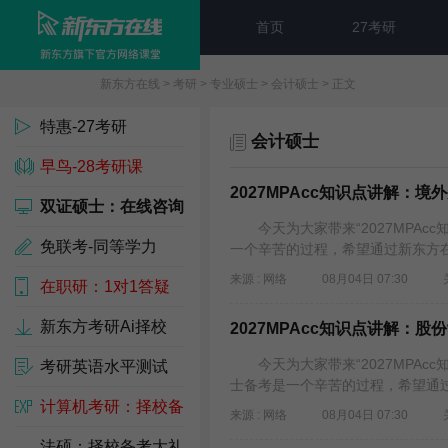
首页
27考研
新东方在线
>
考研
>
专业硕士
>
会计硕士
> 正文
特惠-27考研
会计硕士
早鸟-28考研课
2027MPAcc知识点讲解：
双证硕士：在线咨询
今天为大家带来“2027MPAc
免联考-同等学力
一个辛苦的过程，希望通过新东方在
来源 : 网络
08月04日 07:30
在职研：1对1答疑
新东方考研Ai择校
2027MPAcc知识点讲解：
今天为大家带来“2027MPAc
考研英语水平测试
士备考是一个辛苦的过程，希望通过
计算机考研：择校备
来源 : 网络
08月04日 07:30
考包
法硕：择校备考大礼