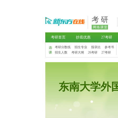
考 研
网络课堂
考研首页
抄底优惠
27考研
考研分数线
招生专业
报录比
参考书
选
课
招生人数
考研大纲
26考研
27考研
东南大学外