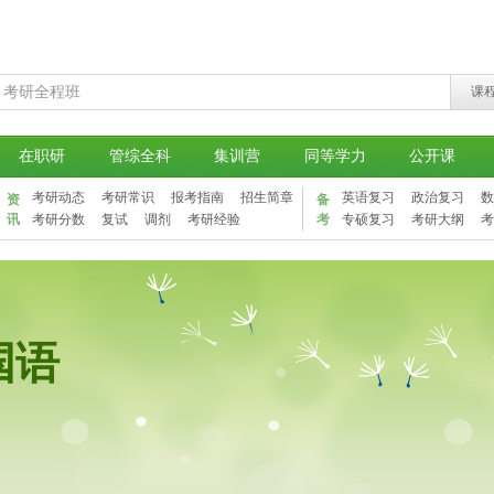
课
在职研
管综全科
集训营
同等学力
公开课
考研动态
考研常识
报考指南
招生简章
英语复习
政治复习
数
资
备
讯
考研分数
复试
调剂
考研经验
考
专硕复习
考研大纲
考
国语