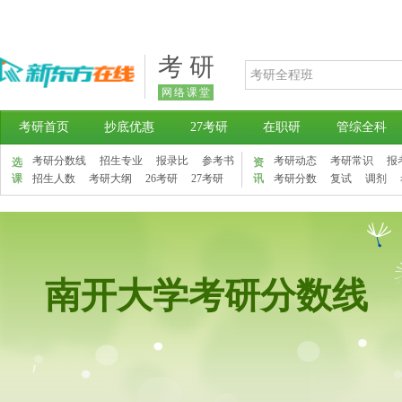
考 研
网络课堂
考研首页
抄底优惠
27考研
在职研
管综全科
考研分数线
招生专业
报录比
参考书
考研动态
考研常识
报
选
资
课
招生人数
考研大纲
26考研
27考研
讯
考研分数
复试
调剂
南开大学考研分数线