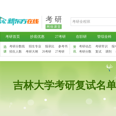
考 研
网络课堂
考研首页
抄底优惠
27考研
在职研
管综全科
考研分数线
招生专业
报录比
参考书
考研动态
考研常识
报
选
资
课
招生人数
考研大纲
26考研
27考研
讯
考研分数
复试
调剂
吉林大学考研复试名