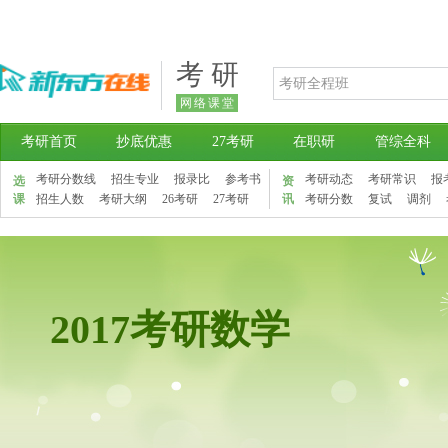
考 研
网络课堂
考研首页
抄底优惠
27考研
在职研
管综全科
考研分数线
招生专业
报录比
参考书
考研动态
考研常识
报
选
资
课
招生人数
考研大纲
26考研
27考研
讯
考研分数
复试
调剂
2017考研数学