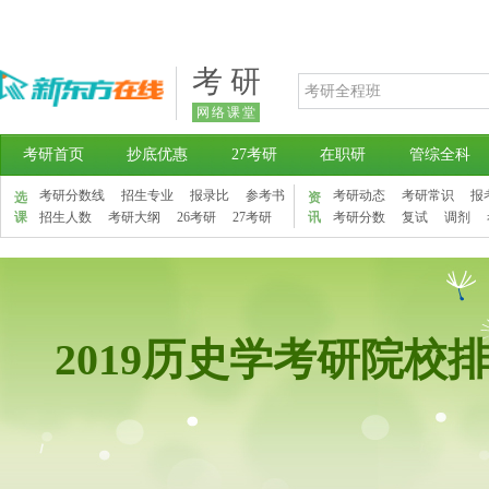
考 研
网络课堂
考研首页
抄底优惠
27考研
在职研
管综全科
考研分数线
招生专业
报录比
参考书
考研动态
考研常识
报
选
资
课
招生人数
考研大纲
26考研
27考研
讯
考研分数
复试
调剂
2019历史学考研院校