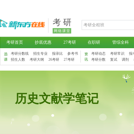
考 研
网络课堂
考研首页
抄底优惠
27考研
在职研
管综全科
考研分数线
招生专业
报录比
参考书
考研动态
考研常识
报
选
资
课
招生人数
考研大纲
26考研
27考研
讯
考研分数
复试
调剂
历史文献学笔记