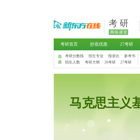
考 研
网络课堂
考研首页
抄底优惠
27考研
考研分数线
招生专业
报录比
参考书
选
课
招生人数
考研大纲
26考研
27考研
马克思主义