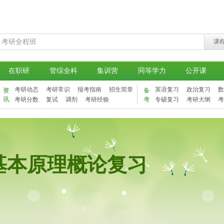
课
在职研
管综全科
集训营
同等学力
公开课
考研动态
考研常识
报考指南
招生简章
英语复习
政治复习
数
资
备
讯
考研分数
复试
调剂
考研经验
考
专硕复习
考研大纲
考
基本原理概论复习