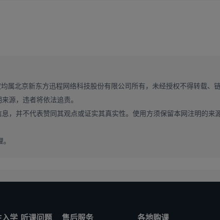
权均属北京新东方迅程网络科技股份有限公司所有，未经授权不得转载、
明来源，违者将依法追责。
信息，并不代表赞同其观点或证实其真实性。使用方须保留本网注明的来
理。
生入学
听课问题
售后服务
各地购课