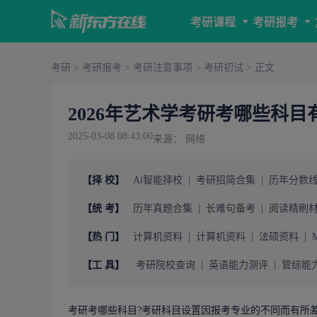
考研课程
考研报考
考研
>
考研报考
>
考研注意事项
>
考研初试
> 正文
2026年艺术学考研考哪些科目
2025-03-08 08:43:00
来源： 网络
【择 校】
Ai智能择校
|
考研招简合集
|
历年分数
【统 考】
历年真题合集
|
长难句备考
|
阅读精刷
【热 门】
计算机资料
|
计算机资料
|
法硕资料
|
【工 具】
考研院校查询
|
英语能力测评
|
管综能
考研
考哪些科目?
考研科目
设置因报考专业的不同而有所