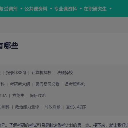
复试调剂
公共课资料
专业课资料
在职研究生
有哪些
线
|
报录比查询
|
计算机择校
|
法硕择校
材料
|
考研新大纲
|
暑假复习必看
|
备考资料包
MBA
|
推免生
|
保研攻略
力测评
|
政治能力测评
|
时政刷题
|
复试小程序
差异。了解考研的考试科目是制定备考计划的第一步。接下来，就让我们