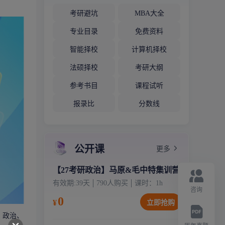
考研避坑
MBA大全
专业目录
免费资料
智能择校
计算机择校
法硕择校
考研大纲
参考书目
课程试听
报录比
分数线
公开课
更多
【27考研政治】马原&毛中特集训营
有效期:
39天
790
人购买
课时：
1
h
咨询
0
¥
立即抢购
，政治、