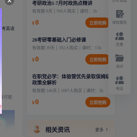
历年真题
考研政治1-7月时政热点精讲
有效期:
8天
949
人购买
课时：
1
h
0
¥
择校报告
立即抢购
会考英语
28考研零基础入门必修课
优惠
有效期:
39天
392
人购买
课时：
15
h
0
¥
立即抢购
测评
在职党必学：体验营优先录取保姆级
政策全解析
电话
有效期:
146天
1007
人购买
课时：
2
h
目可能
0
¥
立即抢购
相关资讯
更多