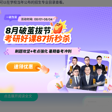
可以在学校当年公布的招生专业目录查看。
101。
专硕
考英语（二），代码分别为201和204，另外要求较高的院校，专硕也
自主命题，部分院校会采用教育部统考试题。
学校自主命题，部分院校会采用教育部统考试题。
01)英语（一）、(612)艺术概论、(812)戏剧影视基础
英语（一）、(668)中外艺术史、(887)艺术概论
01)英语（一）、(610)中外服装史理论类、(803)西方文化
科目的科目代码相同，非统考科目各学校科目代码并不一样，而且考试科
点击展开阅读全文