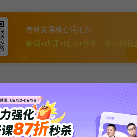
考研英语核心词汇营
背词+听课+练习+督学，学习得礼