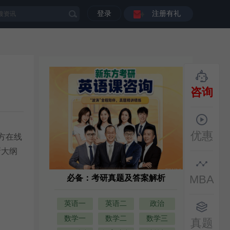
登录
注册有礼
咨询
优惠
方在线
新大纲
MBA
必备：考研真题及答案解析
英语一
英语二
政治
数学一
数学二
数学三
真题