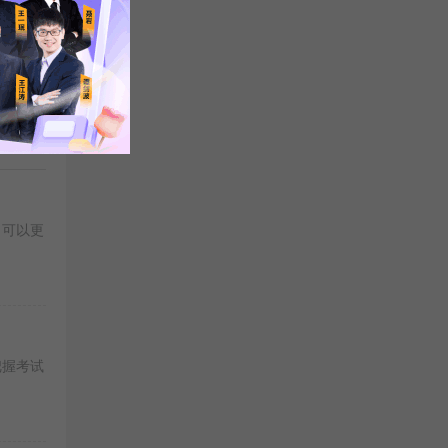
26考研备考
在职研最快上岸
27考研全科高分
更多>>
，可以更
把握考试