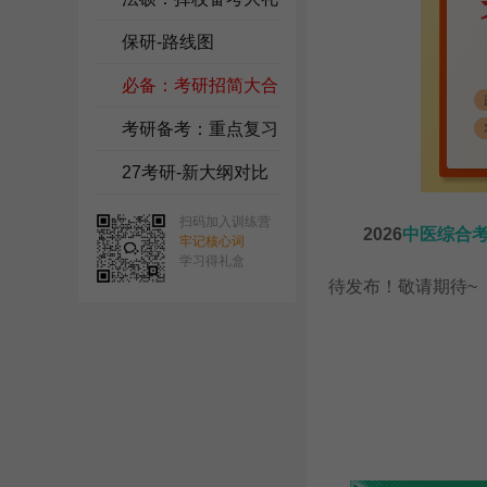
包
保研-路线图
必备：考研招简大合
集
考研备考：重点复习
资料
27考研-新大纲对比
扫码加入训练营
2026
中医综合
牢记核心词
学习得礼盒
待发布！敬请期待~