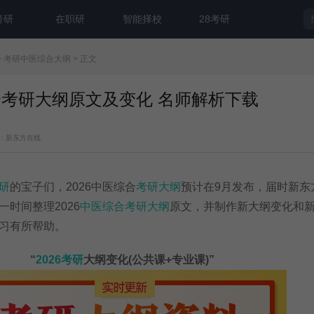
考研
在职研
智能择校
28考研
>
考研中医综合大纲
> 正文
综合考研大纲原文及变化 名师解析下载
：新东方在线
研
的宝子们，2026中医综合
考研大纲
预计在9月发布，届时新东
时间整理2026
中医综合考研大纲
原文，并制作新大纲变化和
习有所帮助。
“
2026考研
大纲变化(公共课+专业课)”