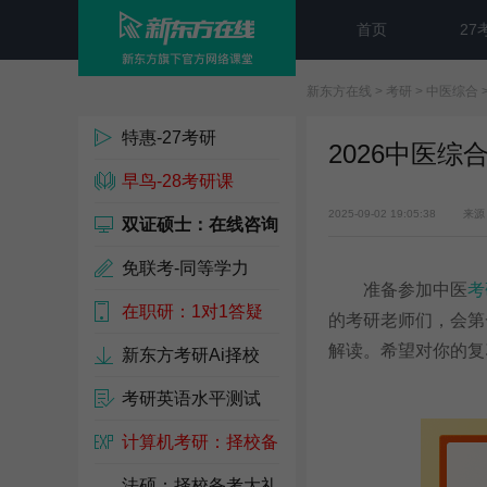
首页
27
新东方在线
>
考研
>
中医综合
特惠-27考研
2026中医
早鸟-28考研课
2025-09-02 19:05:38
来源
双证硕士：在线咨询
免联考-同等学力
准备参加中医
考
在职研：1对1答疑
的考研老师们，会第一
解读。希望对你的复
新东方考研Ai择校
考研英语水平测试
计算机考研：择校备
考包
法硕：择校备考大礼