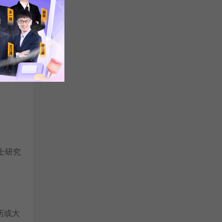
列条
硕士研究
历或大