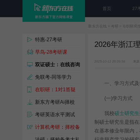
首页
27
新东方在线
>
考研
>
在职研究
特惠-27考研
2026年浙
早鸟-28考研课
2025-10-12 20:20:56
来源
双证硕士：在线咨询
免联考-同等学力
一、学习方式及
在职研：1对1答疑
(一)学习方式
新东方考研Ai择校
我校
硕士研究生
考研英语水平测试
制硕士研究生是指在
计算机考研：择校备
在基本修业年限内，
考包
法硕：择校备考大礼
行非脱产学习的研究