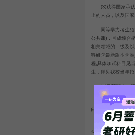
(3)获得国家承认
上的人员，以及国家
同等学力考生须满
公共课)，且成绩合
相关领域的二级及以
科研院最新版本为准
程,具体加试科目见
生，详见我校当年招
(4)已获硕士、博
5.在校研究生报
向我校研究生院研招
(二)报名参加03
件：