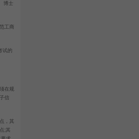
、博士
范工商
考试的
须在规
子信
点，其
点;其
体要求