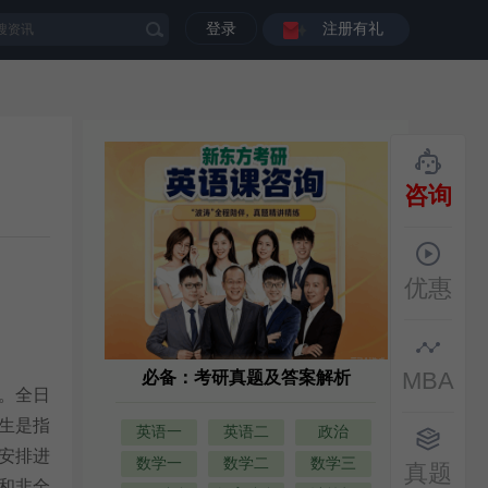
登录
注册有礼
咨询
优惠
MBA
必备：考研真题及答案解析
。全日
生是指
英语一
英语二
政治
安排进
数学一
数学二
数学三
真题
和非全