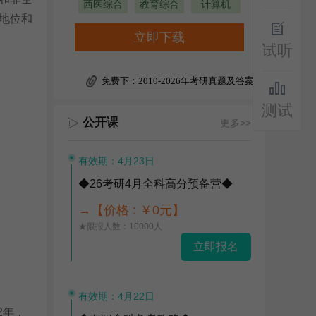
西医综合
教育综合
计算机
地位和
立即下载
试听
免费下：2010-2026年考研真题及答案
测试
公开课
更多>>
有效期：4月23日
◆26考研4月全科高分预备营◆
→【价格 : ￥0元】
★限报人数：10000人
立即报名
有效期：4月22日
2年，