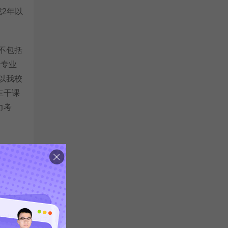
2年以
不包括
考专业
以我校
主干课
力考
期前，
下列条