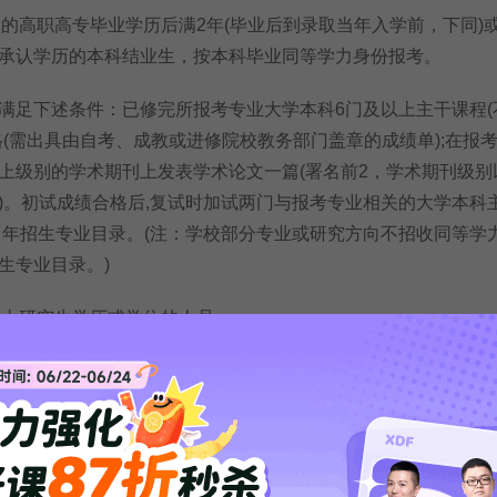
的高职高专毕业学历后满2年(毕业后到录取当年入学前，下同)或
承认学历的本科结业生，按本科毕业同等学力身份报考。
足下述条件：已修完所报考专业大学本科6门及以上主干课程(
格(需出具由自考、成教或进修院校教务部门盖章的成绩单);在报
上级别的学术期刊上发表学术论文一篇(署名前2，学术期刊级别
)。初试成绩合格后,复试时加试两门与报考专业相关的大学本科
当年招生专业目录。(注：学校部分专业或研究方向不招收同等学
生专业目录。)
士研究生学历或学位的人员。
考须在报名前征得所在培养单位同意，并在报名网上确认截止日
办提交所在培养单位“同意报考”的证明。
5101法律(非法学)专业学位硕士研究生招生考试的人员，须符合