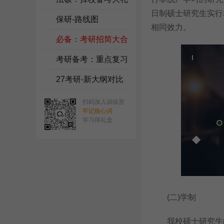
日制硕士研究生实行
包
保研-路线图
相同效力。
必备：考研招简大合
集
考研备考：重点复习
资料
27考研-新大纲对比
扫码加入训练营
牢记核心词
学习得礼盒
(二)学制
我校硕士研究生的基