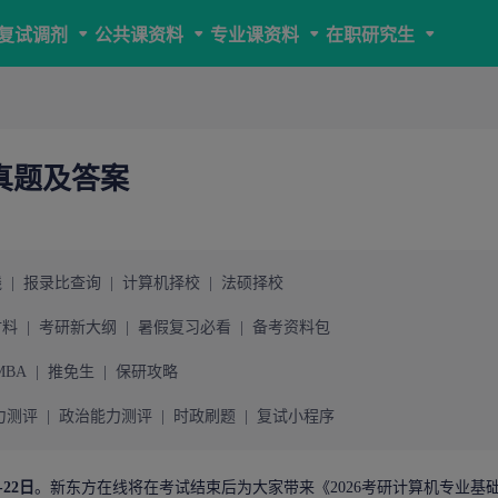
复试调剂
公共课资料
专业课资料
在职研究生
真题及答案
线
|
报录比查询
|
计算机择校
|
法硕择校
材料
|
考研新大纲
|
暑假复习必看
|
备考资料包
MBA
|
推免生
|
保研攻略
力测评
|
政治能力测评
|
时政刷题
|
复试小程序
-22日
。新东方在线将在考试结束后为大家带来《
2026考研
计算机专业基