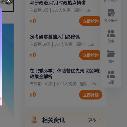
历年真题
考研政治1-7月时政热点精讲
有效期:
8天
950
人购买
课时：
1
h
0
¥
择校报告
立即抢购
28考研零基础入门必修课
优惠
有效期:
39天
394
人购买
课时：
15
h
0
¥
立即抢购
测评
在职党必学：体验营优先录取保姆级
政策全解析
电话
有效期:
146天
1007
人购买
课时：
2
h
0
¥
立即抢购
相关资讯
更多