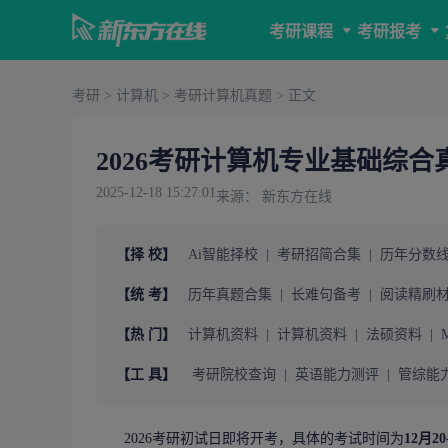
考研课程
考研报考
考研
>
计算机
>
考研计算机真题
> 正文
2026考研计算机专业基础综合
2025-12-18 15:27:01
来源： 新东方在线
【择 校】
Ai智能择校
|
考研招简合集
|
历年分数
【统 考】
历年真题合集
|
长难句备考
|
阅读精刷
【热 门】
计算机资料
|
计算机资料
|
法硕资料
|
【工 具】
考研院校查询
|
英语能力测评
|
管综能
2026
考研初试
日即将开考，具体的考试时间为
12月20