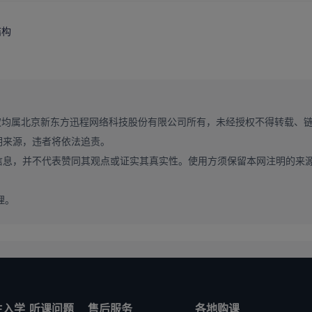
结构
权均属北京新东方迅程网络科技股份有限公司所有，未经授权不得转载、
明来源，违者将依法追责。
信息，并不代表赞同其观点或证实其真实性。使用方须保留本网注明的来
理。
考后估分 抢先准备】
生入学
听课问题
售后服务
各地购课