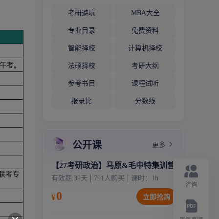
考研避坑
MBA大全
专业目录
免费资料
智能择校
计算机择校
法硕择校
考研大纲
参考书目
课程试听
报录比
分数线
公开课
更多
【27考研政治】马原&毛中特集训营
有效期:
39天
791
人购买
课时：
1
h
咨询
0
¥
立即抢购