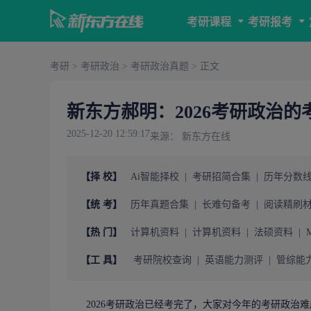
考研课程
考研报考
考研
>
考研政治
>
考研政治真题
> 正文
新东方郝明：2026考研政治的
2025-12-20 12:59:17
来源： 新东方在线
【择 校】
Ai智能择校
|
考研招简合集
|
历年分数
【统 考】
历年真题合集
|
长难句备考
|
阅读精刷
【热 门】
计算机资料
|
计算机资料
|
法硕资料
|
【工 具】
考研院校查询
|
英语能力测评
|
管综能
2026
考研政治
已经考完了，大家对今年的考研政治难