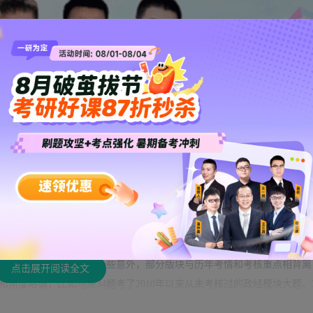
体试卷难度总体来讲有一些意外，部分版块与历年考情和考核重点相背离
点击展开阅读全文
角度略偏，比如马原34题考了2010年以来从未考核过的政经模块大题、
纲考核更加重视对于知识的积累和总结。考核方向以重要理论知识点为基