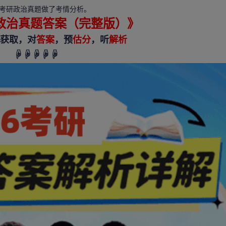
6考研
政治真题做了考情分析。
研政治真题答案（完整版）》
获取，对
答案
，预
估分
，听
解析
☟☟☟
☟☟