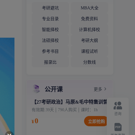
考研避坑
MBA大全
专业目录
免费资料
智能择校
计算机择校
法硕择校
考研大纲
参考书目
课程试听
报录比
分数线
公开课
更多
【27考研政治】马原&毛中特集训营
有效期:
39天
790
人购买
课时：
1
h
咨询
0
¥
立即抢购