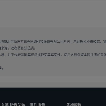
进行题目命制。史纲科目近三年考核一如既往的难度较大，更多突出于选
出，因此单纯依靠考前突击背诵和刷题已不能满足高分要求。
的辅导原则，“点线面体”四位一体的复习方法。首先要学考点，抓重点
流，这样不仅能明确重点，避免眉毛胡子一把抓，也能够节省政治备考时
，明确考点与考试的联系，具备客观题答题能力，同时了解近五年真题，
重大时政新闻和总书记重要讲话，全面覆盖重点，面面俱到，背诵最后核
权均属北京新东方迅程网络科技股份有限公司所有，未经授权不得转载、
真正体现“背的早，范围小，命中率高”的优势，灵活应用背诵预料解答问
明来源，违者将依法追责。
龙点睛。
信息，并不代表赞同其观点或证实其真实性。使用方须保留本网注明的来
确，政治立场也十分坚定，题目命制一定不会出“圈”，但作为出题人，
考点加以背诵的同时，更要关注如何使用，忌死记硬背，教条主义！押题
理。
础也很重要。
要尽早，按部就班很重要。跟上新东方的政治课程，一定能够高效省时，
生入学
听课问题
售后服务
各地购课