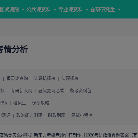
复试调剂
公共课资料
专业课资料
在职研究生
考情分析
线
|
报录比查询
|
计算机择校
|
法硕择校
材料
|
考研新大纲
|
暑假复习必看
|
备考资料包
MBA
|
推免生
|
保研攻略
力测评
|
政治能力测评
|
时政刷题
|
复试小程序
度感觉怎么样呢？
新东方考研
老师们在制作《2026
考研政治真题
答案（完