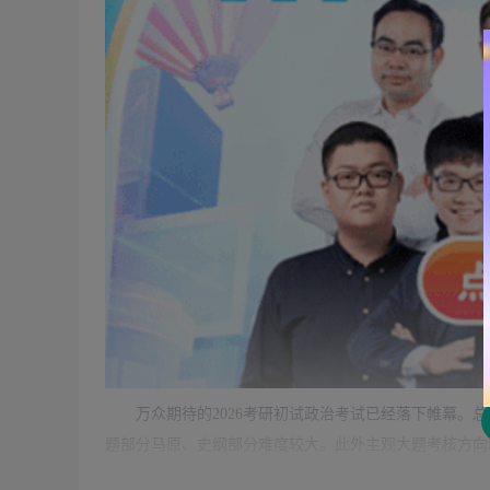
万众期待的2026
考研初试
政治考试已经落下帷幕。总
题部分马原、史纲部分难度较大。此外主观大题考核方向和
法模块考了近六年以来没有考核过的法治部分等，对于史