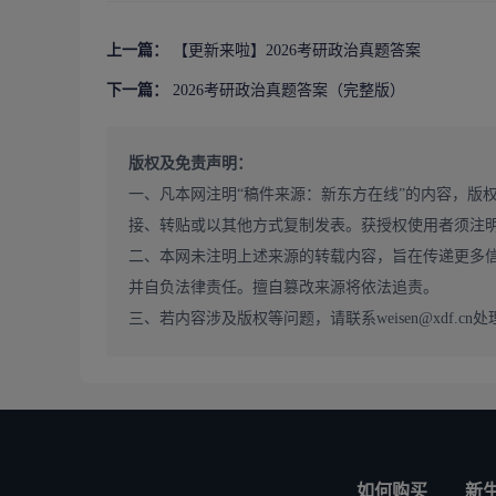
是命题角度更加灵活，以时政新闻和总书记讲话为依托，
能。通过今年题目可以看出，考研政治选拔性功能更加突
上一篇：
【更新来啦】2026考研政治真题答案
考试题目出题形式和难度越来越体现了新东方政治课程
下一篇：
2026考研政治真题答案（完整版）
考点众多并非要全学，而是要抓住重要考点，抓关键和主
次要串线，通过选择题的练习，回顾考点，掌握答题技巧
版权及免责声明：
题出题难度和出题形式；再次要结合大纲最新变动，全年
一、凡本网注明“稿件来源：新东方在线”的内容，版
点，通过主观题带背营，提前把必考主观大题提前准备，
接、转贴或以其他方式复制发表。获授权使用者须注
后总结大题万能模板，重点突出大题背诵和活血活动，画
二、本网未注明上述来源的转载内容，旨在传递更多
政治不能只依靠押题，当然政治的大题出题方向非常明
并自负法律责任。擅自篡改来源将依法追责。
会转变说法，进行有效的反押题，因此，要理解主观大题
三、若内容涉及版权等问题，请联系weisen@xdf.cn处
到画龙点睛中的“睛”，毕竟前面先有“一条龙”——打牢基
对于27考研的同学来说，考研政治得高分，复习备考
岸。
——新东方在线政治组郝明老师
如何购买
新