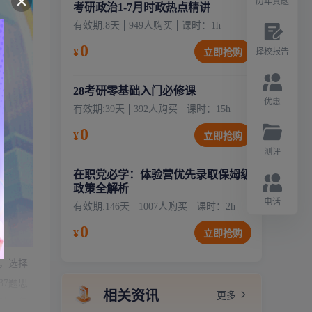
历年真题
考研政治1-7月时政热点精讲
有效期:
8天
949
人购买
课时：
1
h
0
¥
择校报告
立即抢购
28考研零基础入门必修课
优惠
有效期:
39天
392
人购买
课时：
15
h
0
¥
立即抢购
测评
在职党必学：体验营优先录取保姆级
政策全解析
电话
有效期:
146天
1007
人购买
课时：
2
h
0
¥
立即抢购
，选择
37题思
相关资讯
更多
础，但