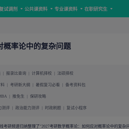
复试调剂
公共课资料
专业课资料
在职研究生
应对概率论中的复杂问题
线
|
报录比查询
|
计算机择校
|
法硕择校
材料
|
考研新大纲
|
暑假复习必看
|
备考资料包
MBA
|
推免生
|
保研攻略
力测评
|
政治能力测评
|
时政刷题
|
复试小程序
线考研
频道归纳整理了“2027考研数学概率论：如何应对概率论中的复杂问