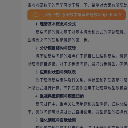
备考考研数学的同学可以了解一下，希望对大家有所帮助
点击下载>考研数学概率论与数理统计知识点
1. 理清基本概念与公式
复杂问题的解决基于对基本概念和公式的深刻理解。概
些概念之间的联系是解题的第一步。
2. 分析题目结构与逻辑
概率论复杂问题的难点在于题目往往结构复杂。解题时
以理清题目逻辑。对于多步骤问题，最好分步解答，确保
3. 应用树状图与列联表
为了理清复杂事件及其关系，树状图和列联表是非常有
叶斯公式进行计算。而列联表则适用于处理离散型随机变
4. 重视典型例题与题型归纳
复习过程中，重点关注历年题和典型例题，归纳总结常
率，类似问题可以通过公式直接套用。典型题型的把握有
5. 强化训练与自我检测