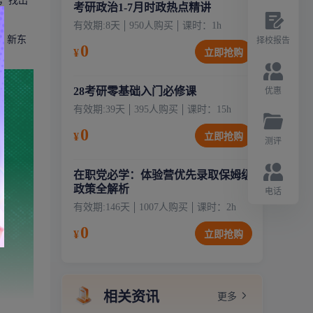
，找出
考研政治1-7月时政热点精讲
有效期:
8天
950
人购买
课时：
1
h
，新东
择校报告
0
¥
立即抢购
28考研零基础入门必修课
优惠
有效期:
39天
395
人购买
课时：
15
h
0
¥
立即抢购
测评
在职党必学：体验营优先录取保姆级
政策全解析
电话
有效期:
146天
1007
人购买
课时：
2
h
0
¥
立即抢购
相关资讯
更多