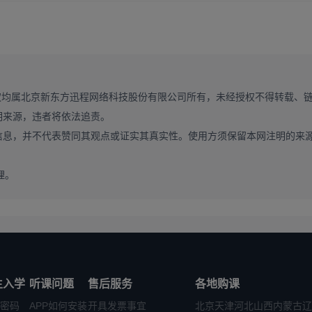
↑
↑
↑
权均属北京新东方迅程网络科技股份有限公司所有，未经授权不得转载、
数学】
资料
这里有
明来源，违者将依法追责。
信息，并不代表赞同其观点或证实其真实性。使用方须保留本网注明的来
理。
生入学
听课问题
售后服务
各地购课
密码
APP如何安装
开具发票事宜
北京
天津
河北
山西
内蒙古
辽