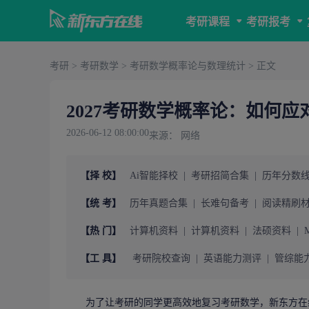
考研课程
考研报考
考研
>
考研数学
>
考研数学概率论与数理统计
> 正文
2027考研数学概率论：如何
2026-06-12 08:00:00
来源： 网络
【择 校】
Ai智能择校
|
考研招简合集
|
历年分数
【统 考】
历年真题合集
|
长难句备考
|
阅读精刷
【热 门】
计算机资料
|
计算机资料
|
法硕资料
|
【工 具】
考研院校查询
|
英语能力测评
|
管综能
为了让
考研
的同学更高效地复习
考研数学
，
新东方在