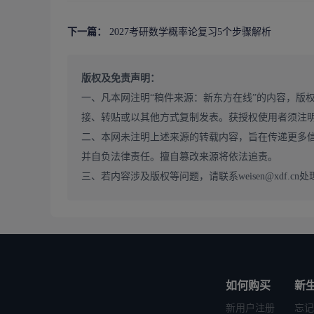
下一篇：
2027考研数学概率论复习5个步骤解析
版权及免责声明：
一、凡本网注明“稿件来源：新东方在线”的内容，版
【考研
接、转贴或以其他方式复制发表。获授权使用者须注
二、本网未注明上述来源的转载内容，旨在传递更多
并自负法律责任。擅自篡改来源将依法追责。
三、若内容涉及版权等问题，请联系weisen@xdf.cn处
如何购买
新
新用户注册
忘记