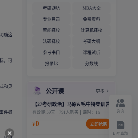
考研避坑
MBA大全
专业目录
免费资料
智能择校
计算机择校
明确这
法硕择校
考研大纲
参考书目
课程试听
标，可
报录比
分数线
式和贝
公开课
更多
【27考研政治】马原&毛中特集训营
咨询
事件概
有效期:
39天
791
人购买
课时：
1
h
0
¥
立即抢购
历年真题