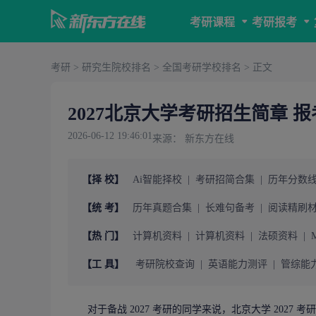
考研课程
考研报考
考研
>
研究生院校排名
>
全国考研学校排名
> 正文
2027北京大学考研招生简章 
2026-06-12 19:46:01
来源： 新东方在线
【择 校】
Ai智能择校
|
考研招简合集
|
历年分数
【统 考】
历年真题合集
|
长难句备考
|
阅读精刷
【热 门】
计算机资料
|
计算机资料
|
法硕资料
|
【工 具】
考研院校查询
|
英语能力测评
|
管综能
对于备战 2027
考研
的同学来说，北京大学 2027
考研