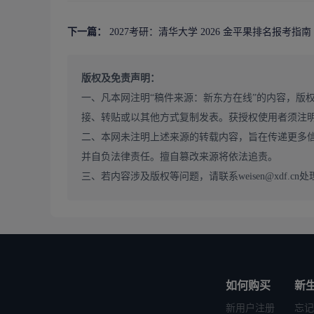
梳理核心考点、搭建知识体系，结合历年真题强化答题逻
阶段性备考节奏与复盘方法
下一篇：
2027考研：清华大学 2026 金平果排名报考指南
备考需按基础、强化、冲刺阶段推进，每个阶段设置明确
提供科学的阶段性备考规划，搭配定期模考与复盘指导，
版权及免责声明：
三、2027 北大考研报考避坑指南
一、凡本网注明“稿件来源：新东方在线”的内容，版
简章报考条件的隐性要求解读
接、转贴或以其他方式复制发表。获授权使用者须注
很多同学只看简章表面报考条件，忽略同等学力考生额
二、本网未注明上述来源的转载内容，旨在传递更多
需逐字核对北京大学 2027 考研招生简章中的报考条件
并自负法律责任。擅自篡改来源将依法追责。
报名与材料提交的常见失误
三、若内容涉及版权等问题，请联系weisen@xdf.cn处
报名阶段，很多同学会出现信息填写错误、材料提交不
2027 考研招生简章中的报名要求，在规定时间内完成
复试与录取的关键注意事项
北京大学 2027 考研招生简章也明确了复试考察内
遗憾落榜。考生需提前了解复试考察方向，准备专业课复
北京大学 2027 考研招生简章什么时候发布?
如何购买
新
北京大学 2027 考研报考条件有哪些?
新用户注册
忘记