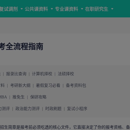
复试调剂
公共课资料
专业课资料
在职研究生
报考全流程指南
线
|
报录比查询
|
计算机择校
|
法硕择校
材料
|
考研新大纲
|
暑假复习必看
|
备考资料包
MBA
|
推免生
|
保研攻略
力测评
|
政治能力测评
|
时政刷题
|
复试小程序
招生简章
是报考前必须吃透的核心文件，它直接决定了你的报考资格、备