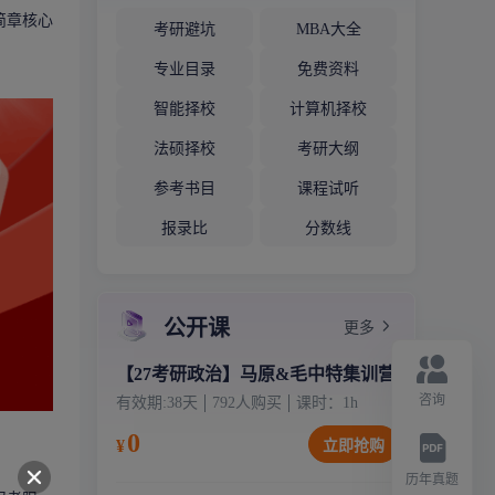
简章核心
考研避坑
MBA大全
专业目录
免费资料
智能择校
计算机择校
法硕择校
考研大纲
参考书目
课程试听
报录比
分数线
公开课
更多
【27考研政治】马原&毛中特集训营
咨询
有效期:
38天
792
人购买
课时：
1
h
0
¥
立即抢购
历年真题