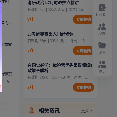
报考限
考研政治1-7月时政热点精讲
有效期:
7天
951
人购买
课时：
1
h
择校报告
0
¥
立即抢购
身实力，
28考研零基础入门必修课
优惠
有效期:
38天
395
人购买
课时：
15
h
需提前确
0
¥
立即抢购
测评
在职党必学：体验营优先录取保姆级
政策全解析
电话
章考察要
有效期:
145天
1007
人购买
课时：
2
h
划，新
0
¥
立即抢购
队打
相关资讯
察范围，
更多