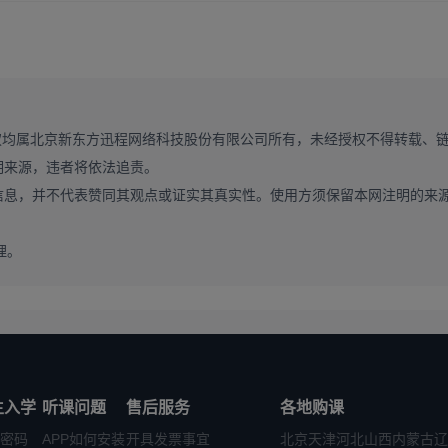
辑，提升专业课得分能力。
复习目标，定期复盘总结，及时调整复习策略。新东方在线 2027 考
帮你全程把控备考节奏，避免出现复习进度滞后、重点偏离的问题。
权均属北京新东方迅程网络科技股份有限公司所有，未经授权不得转载、
明来源，违者将依法追责。
外限制、跨专业考生前置课程要求等隐性要求，这些直接决定报考资格
信息，并不代表赞同其观点或证实其真实性。使用方须保留本网注明的来
，确认完全符合要求后再进行报名操作。
理。
完整、错过报名时间等问题，直接导致报名失败。考生需严格按照北京
报名、材料提交与缴费，反复核对信息，确保内容准确无误，避免低级失误
容、评分标准与录取规则，很多考生忽略这部分内容，导致初试过线后复试
试、综合面试与英语能力测试，关注院校复试通知，确保复试环节不出问
生入学
听课问题
售后服务
各地购课
密码
APP如何安装
开具发票事宜
北京
天津
河北
山西
内蒙古
辽