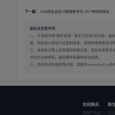
历、科研经历、实习经历，准备高频面试问题的答题框架
答、专业英语问答，提升英语听说能力。如果不知道如何搭
下一篇：
2026校友会前10值得报考吗 2027考研别踩坑
专业指导，从复试规划到模拟演练，全程匹配目标院校的
3. 提前对接院校资源，提升备考针对性
版权及免责声明：
备考 2026 校友会前 10 院校的复试，考生可提
一、凡本网注明“稿件来源：新东方在线”的内容，版
取复试的内部考情、历年真题、面试经验，提前了解目标
接、转贴或以其他方式复制发表。获授权使用者须注
对性与通过率。
二、本网未注明上述来源的转载内容，旨在传递更多
三、2026 校友会前 10 院校 复试常见避坑指南
并自负法律责任。擅自篡改来源将依法追责。
1. 不要忽略复试权重，只关注初试复习
三、若内容涉及版权等问题，请联系weisen@xdf.cn处
很多考生存在 “初试定乾坤” 的误区，只关注初试复习，
复试占比普遍在 30%-50%，复试淘汰率极高，每年
优秀的复试表现逆袭上岸。考生一定要在初试备考的同时
2. 不要照搬通用复试模板，忽略院校考情差异
很多考生复试备考时，直接照搬网上的通用复试模板、答题
常见的复试误区。不同院校的复试考察重点、评分标准、
如何购买
新
无法脱颖而出。考生一定要结合目标院校的专属考情，制
新用户注册
忘记