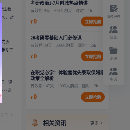
考研政治1-7月时政热点精讲
究生
教
有效期:
9天
948
人购买
课时：
1
h
择校报告
0%，对
0
¥
立即抢购
28考研零基础入门必修课
优惠
实力强
有效期:
40天
389
人购买
课时：
15
h
双非考生
0
¥
立即抢购
。
测评
在职党必学：体验营优先录取保姆级
政策全解析
电话
内容、评
有效期:
147天
1005
人购买
课时：
2
h
专业课
0
¥
立即抢购
参考书目
相关资讯
个人简
更多