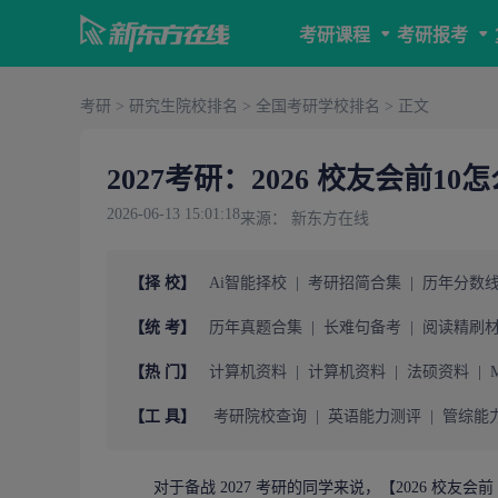
考研课程
考研报考
考研
>
研究生院校排名
>
全国考研学校排名
> 正文
2027考研：2026 校友会前10
2026-06-13 15:01:18
来源： 新东方在线
【择 校】
Ai智能择校
|
考研招简合集
|
历年分数
【统 考】
历年真题合集
|
长难句备考
|
阅读精刷
【热 门】
计算机资料
|
计算机资料
|
法硕资料
|
【工 具】
考研院校查询
|
英语能力测评
|
管综能
对于备战 2027
考研
的同学来说，【2026 校友会