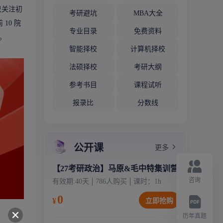
只关注初
考研避坑
MBA大全
10 院
专业目录
免费资料
。
智能择校
计算机择校
法硕择校
考研大纲
参考书目
课程试听
报录比
分数线
公开课
更多
【27考研政治】马原&毛中特集训营
咨询
有效期:
40天
786
人购买
课时：
1
h
0
¥
立即抢购
历年真题