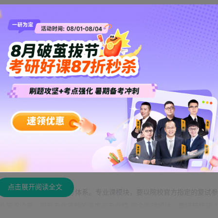
学、上海交通大学、浙江大学，均为国内 985/211、双一流顶尖院校，
研
高位。这类院校复试占比普遍在 40%-50%，热门专业复试淘汰率超 5
有极高要求，仅适合初试分数有绝对优势、综合能力突出的考生。
间
华中科技大学、中山大学、厦门大学，均为国内中坚 985、双一流强校，综合
度适中。这类院校复试占比多在 30%-40%，复试流程更规范透明，对
现逆袭上岸，是本科基础不错、初试分数有竞争力的考生的核心目标区间
须通过目标院校研究生院官网、官方公众号，提前锁定最新的复试规则、考察
，避免盲目复习。不同院校的复试考察重点差异极大，比如部分院校侧重
院校规则制定个性化的备考计划，才能提升备考效率。
点击展开阅读全文
考生需搭建分模块的全维度备考体系。专业课模块，要以院校官方指定的复试
业知识边界，提升专业答题的深度与专业性;综合面试模块，要提前梳理