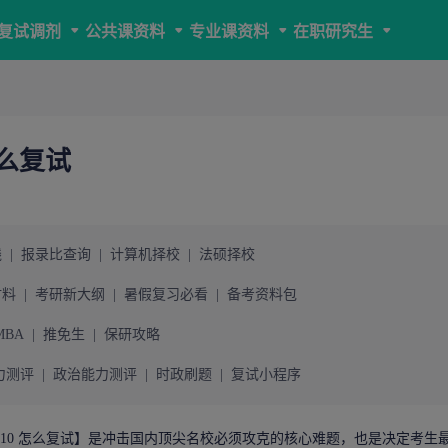
复试调剂
公共课资料
专业课资料
在职研究生
怎么复试
线
|
报录比查询
|
计算机择校
|
法硕择校
材料
|
考研新大纲
|
暑假复习必看
|
备考资料包
MBA
|
推免生
|
保研攻略
力测评
|
政治能力测评
|
时政刷题
|
复试小程序
前 10 怎么复试】是冲击国内顶尖名校必须攻克的核心难题，也是决定考生