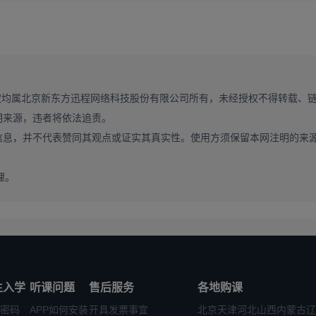
，提升临场表达与逻辑思维能力;英语模块，要重点准备英语自我介绍、
建贴合目标院校的复试备考体系，新东方在线 2027
考研复试
班可提供
复试要求，帮考生全面提升复试竞争力。
前通过院校官网、官方公众号、学长学姐等正规渠道，对接目标院校的在读研
权均属北京新东方迅程网络科技股份有限公司所有，未经授权不得转载、
导师的研究方向与招生偏好，有针对性地优化复试准备内容，大幅提升复
明来源，违者将依法追责。
信息，并不代表赞同其观点或证实其真实性。使用方须保留本网注明的来
理。
却完全忽略了复试备考，这是最致命的复试误区。2026 校友会前 10 
都有大量初试排名靠前的考生，因复试准备不足被淘汰，而初试排名靠后的考
，提前规划复试准备，才能确保最终成功上岸。
框架，却完全忽略了 2026 校友会前 10 不同院校的复试考情差异
面试风格差异极大，通用模板完全无法适配，最终导致考生在复试中表现
生入学
听课问题
售后服务
各地购课
定个性化的复试答题框架与准备内容，才能在复试中拿到高分。
密码
APP如何安装
开具发票事宜
北京
天津
河北
山西
内蒙古
辽