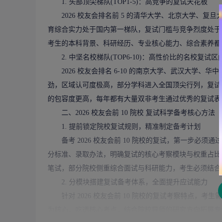
1. 头部顶尖梯队(TOP1-5)：高竞争的复试天花板
2026 校友会排名前 5 的
清华大学
、
北京大学
、复旦大
育综合实力处于国内第一梯队，复试门槛与竞争烈度处于行业
考生的本科背景、科研经历、专业核心能力、综合素养都
2. 中坚名校梯队(TOP6-10)：高性价比的名校复试区
2026 校友会排名 6-10 的南京大学、武汉大学、
劲，区域认可度极高，部分学科进入全国顶尖行列，复试难
的包容度更高，每年都有大量双非考生通过优秀的复试表
二、2026 校友会前 10 院校 复试科学备考核心方法
1. 提前锁定院校复试规则，精准制定备考计划
备考 2026 校友会前 10 院校的复试，第一步必
分标准、录取办法，明确复试的核心考察模块与权重占比
笔试，部分院校侧重综合面试与科研能力，考生必须结合
2. 分模块搭建复试备考体系，全面提升应试能力
针对 2026 校友会前 10 院校的复试考察特点，
为核心，吃透核心考点，结合院校导师的研究方向拓展专