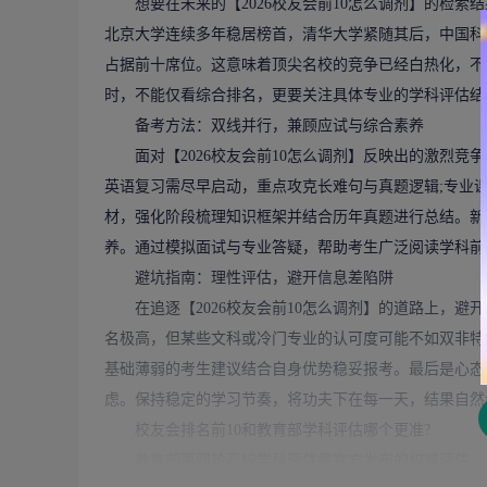
想要在未来的【2026校友会前10怎么调剂】的检索
北京大学连续多年稳居榜首，清华大学紧随其后，中国科
占据前十席位。这意味着顶尖名校的竞争已经白热化，不
时，不能仅看综合排名，更要关注具体专业的学科评估结
备考方法：双线并行，兼顾应试与综合素养
面对【2026校友会前10怎么调剂】反映出的激烈竞
英语复习需尽早启动，重点攻克长难句与真题逻辑;专业
材，强化阶段梳理知识框架并结合历年真题进行总结。新
养。通过模拟面试与专业答疑，帮助考生广泛阅读学科前
避坑指南：理性评估，避开信息差陷阱
在追逐【2026校友会前10怎么调剂】的道路上，避开
名极高，但某些文科或冷门专业的认可度可能不如双非特
基础薄弱的考生建议结合自身优势稳妥报考。最后是心态
虑。保持稳定的学习节奏，将功夫下在每一天，结果自然
校友会排名前10和教育部学科评估哪个更准?
教育部第四轮高校学科评估是官方发布的权威评估，具