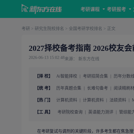
考研课程
考研报考
考研
>
研究生院校排名
>
全国考研学校排名
> 正文
2027择校备考指南 2026校友
2026-06-13 15:02:48
来源： 新东方在线
【择 校】
Ai智能择校
|
考研招简合集
|
历年分数
【统 考】
历年真题合集
|
长难句备考
|
阅读精刷
【热 门】
计算机资料
|
计算机资料
|
法硕资料
|
【工 具】
考研院校查询
|
英语能力测评
|
管综能
在
考研复试
与调剂的关键阶段，许多考生都在焦急搜索