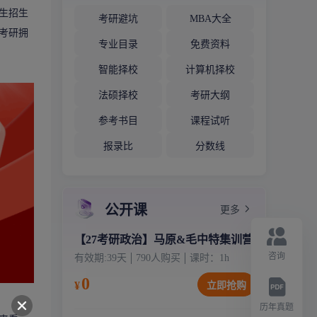
生
招生
考研避坑
MBA大全
考研
拥
专业目录
免费资料
智能择校
计算机择校
法硕择校
考研大纲
参考书目
课程试听
报录比
分数线
公开课
更多
【27考研政治】马原&毛中特集训营
咨询
有效期:
39天
790
人购买
课时：
1
h
0
¥
立即抢购
历年真题