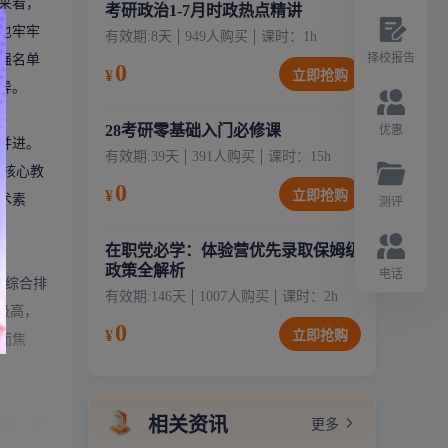
来看，
考研政治1-7月时政热点精讲
也牢牢
有效期:
8天
949
人购买
课时：
1
h
择校报告
强名单
0
¥
立即抢购
异。
28考研零基础入门必修课
优惠
并进。
有效期:
39天
391
人购买
课时：
15
h
透核心教
0
¥
立即抢购
术素
测评
在职党必学：体验营优先录取保姆级
政策全解析
电话
然综合排
有效期:
146天
1007
人购买
课时：
2
h
极高，
0
¥
立即抢购
而焦
相关资讯
产出、杰
更多