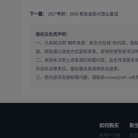
出校友和办学资源数据。建议考生将两者结合参考，以官
非985/211院校考校友会排名前10有机会吗?
下一篇：
2027考研：2026 校友会前10怎么复试
完全有机会。虽然名校背景在复试中有一定优势，但高
只要初试成绩足够拔尖且复试展现出扎实功底，双非考生
版权及免责声明：
如何根据校友会排名选择
考研调剂
院校?
一、凡本网注明“稿件来源：新东方在线”的内容，版
在调剂阶段，可以重点关注校友会榜单中排名适中且一
接、转贴或以其他方式复制发表。获授权使用者须注
色鲜明、支撑学科完善的院校，这样读研期间的科研平台
二、本网未注明上述来源的转载内容，旨在传递更多
并自负法律责任。擅自篡改来源将依法追责。
三、若内容涉及版权等问题，请联系weisen@xdf.cn处
如何购买
新
新用户注册
忘记