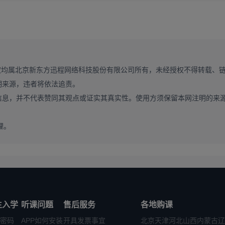
方学科评估定专业方向，以综合排名看院校平台。
水平大学的复试流程通常规范公平，更看重考生的真实学术潜力和综合
同样能成功上岸。
权均属北京新东方迅程网络科技股份有限公司所有，未经授权不得转载、
志愿生源未招满的院校。同时要注意查看该校的优势专业分布，尽量选
明来源，违者将依法追责。
和就业认可度会更有保障。
信息，并不代表赞同其观点或证实其真实性。使用方须保留本网注明的来
理。
生入学
听课问题
售后服务
各地购课
密码
APP如何安装
开具发票事宜
北京
天津
河北
山西
内蒙古
辽