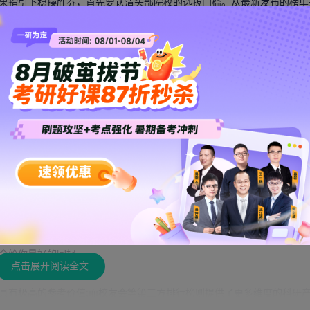
结果指引下稳操胜券，首先要认清头部院校的选拔门槛。从最新发布的榜单
学院大学与浙江大学首次并列第三，复旦大学与上海交通大学等老牌强校
仅对初试分数要求极高，复试环节更是优中选优。此外，考生在查阅前十
果，因为即便是前十名的高校，其内部不同专业的报考难度也存在显著差
争态势，科学的备考方法至关重要。在初试阶段，公共课和专业课必须齐头
课则要回归官方推荐教材，构建扎实的理论框架。建议考生在基础阶段吃
东方在线
考研
的课程体系不仅涵盖初试的精准提分，更注重培养考生的学
沿文献，让综合素质在潜移默化中得到提升。
常见误区同样关键。首先是不要盲目追逐名校光环，部分工科985高校虽
色校，需避开“名校弱专业”陷阱。其次是跨考需谨慎，热门交叉专业壁垒
管理，考研是一场信息战也是持久战，不要因一时的进度落后或分数波动
会给你最好的回报。
点击展开阅读全文
有极高的参考价值;而校友会等第三方排行榜则提供了更多维度的科研