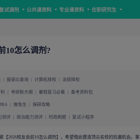
复试调剂
公共课资料
专业课资料
在职研究生
会前10怎么调剂?
线
|
报录比查询
|
计算机择校
|
法硕择校
材料
|
考研新大纲
|
暑假复习必看
|
备考资料包
MBA
|
推免生
|
保研攻略
力测评
|
政治能力测评
|
时政刷题
|
复试小程序
【2026校友会前10怎么调剂】，希望借此摸清顶尖名校的捡漏机会。