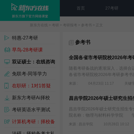
首页
27考研
新东方在线
>
考研
>
考研报考
>
参考书
> 正文
特惠-27考研
参考书
早鸟-28考研课
全国各省市考研院校2026年
双证硕士：在线咨询
随着考研备战的逐渐深入，选择合
免联考-同等学力
各省市考研院校2026年考研参考书
来源 :
04月23日 11:17
关键字
在职研：1对1答疑
新东方考研Ai择校
昌吉学院2026年硕士研究生
昌吉学院2026年硕士研究生招生
考研英语水平测试
院名称：物理与材料科学学院 学科
计算机考研：择校备
来源 : 昌吉学院
10月28日 10:12
考包
法硕：择校备考大礼