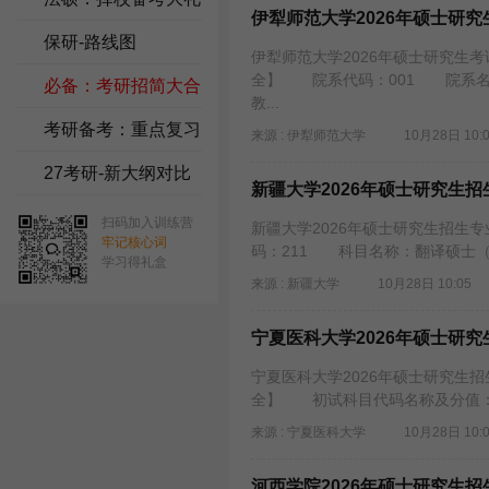
伊犁师范大学2026年硕士研
包
保研-路线图
伊犁师范大学2026年硕士研究生
全】 院系代码：001 院系名
必备：考研招简大合
教...
集
考研备考：重点复习
来源 : 伊犁师范大学
10月28日 10:
资料
27考研-新大纲对比
新疆大学2026年硕士研究生
扫码加入训练营
新疆大学2026年硕士研究生招生
牢记核心词
码：211 科目名称：翻译硕士
学习得礼盒
来源 : 新疆大学
10月28日 10:05
宁夏医科大学2026年硕士研
宁夏医科大学2026年硕士研究生
全】 初试科目代码名称及分值：3
来源 : 宁夏医科大学
10月28日 10:
河西学院2026年硕士研究生