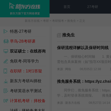
首页
27考研
新东方在线
>
考研
>
考研报考
>
推免生
> 正文
特惠-27考研
推免生
早鸟-28考研课
保研流程详解以及保研时间线
双证硕士：在线咨询
一、保研核心时间轴 1. 黄金
免联考-同等学力
需包含具体案例（如"指导XX项目
来源 : 网络
06月05日 12:38
在职研：1对1答疑
新东方考研Ai择校
推免服务系统：https://yz.chsi.
同学们，推免服务系统：https://y
考研英语水平测试
学，及时登录系统填报。 推免服务系统：ht
计算机考研：择校备
来源 : 新东方在线
08月27日 14:14
考包
法硕：择校备考大礼