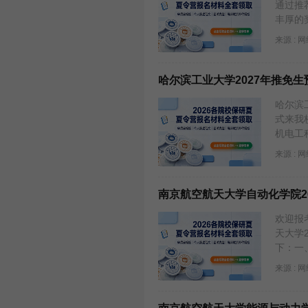
通过推
丰厚的
来源 : 
哈尔滨工业大学2027年推免生
哈尔滨
式来我
机电工程
来源 : 
南京航空航天大学自动化学院2
欢迎报
天大学
下：一、
来源 : 