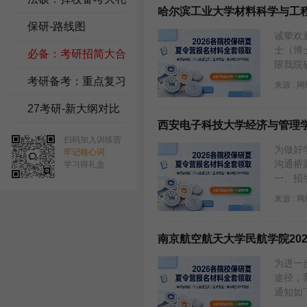
哈尔滨工业大学材料科学与工程
包
保研-路线图
诚挚欢
士（博
必备：考研招简大合
限我院
集
考研备考：重点复习
来源 : 
资料
27考研-新大纲对比
西安电子科技大学经济与管理学
扫码加入训练营
为做好
牢记核心词
沟通桥
学习得礼盒
一、招
来源 : 
南京航空航天大学民航学院20
为进一
途径，
通知如