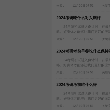
来源 :
12月20日 07:51
关键字
2024考研吃什么对头脑好
24考研初试进入倒计时，在最后
略。好身体才能够让我们更好的应对考
来源 :
12月20日 07:51
关键字
2024考研考前早餐吃什么保持
24考研初试进入倒计时，在最后
略。好身体才能够让我们更好的应对考
来源 :
12月20日 07:51
关键字
2024考研考前吃什么好
24考研初试进入倒计时，在最后
略。好身体才能够让我们更好的应对考
来源 :
12月19日 07:51
关键字