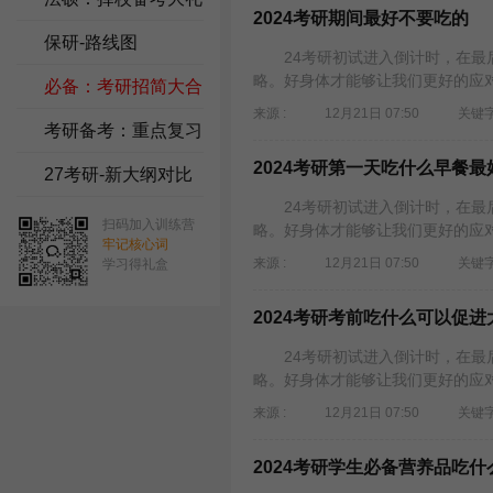
2024考研期间最好不要吃的
包
保研-路线图
24考研初试进入倒计时，在最后
略。好身体才能够让我们更好的应对考
必备：考研招简大合
来源 :
12月21日 07:50
关键字
集
考研备考：重点复习
2024考研第一天吃什么早餐最
资料
27考研-新大纲对比
24考研初试进入倒计时，在最后
扫码加入训练营
略。好身体才能够让我们更好的应对考
牢记核心词
来源 :
12月21日 07:50
关键字
学习得礼盒
2024考研考前吃什么可以促进
24考研初试进入倒计时，在最后
略。好身体才能够让我们更好的应对考
来源 :
12月21日 07:50
关键字
2024考研学生必备营养品吃什