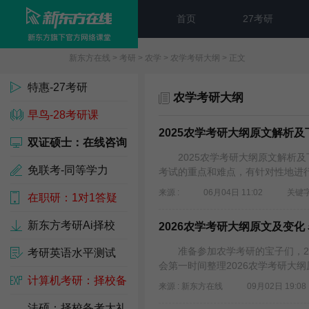
首页
27考研
新东方在线
>
考研
>
农学
>
农学考研大纲
> 正文
特惠-27考研
农学考研大纲
早鸟-28考研课
2025农学考研大纲原文解析及
双证硕士：在线咨询
2025农学考研大纲原文解析及
免联考-同等学力
考试的重点和难点，有针对性地进行
来源 :
06月04日 11:02
关键字
在职研：1对1答疑
新东方考研Ai择校
2026农学考研大纲原文及变化
准备参加农学考研的宝子们，20
考研英语水平测试
会第一时间整理2026农学考研大
计算机考研：择校备
来源 : 新东方在线
09月02日 19:08
考包
法硕：择校备考大礼