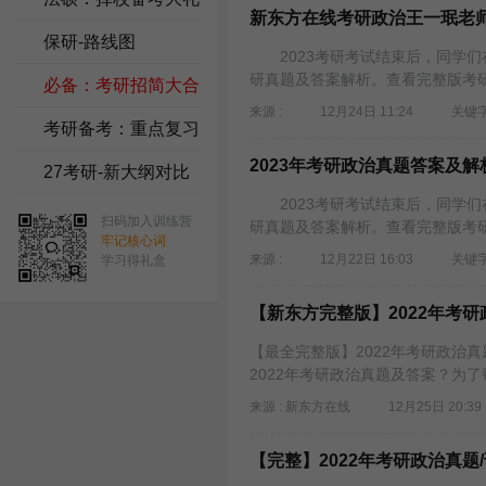
新东方在线考研政治王一珉老
包
保研-路线图
2023考研考试结束后，同学们
研真题及答案解析。查看完整版考研
必备：考研招简大合
来源 :
12月24日 11:24
关键字
集
考研备考：重点复习
2023年考研政治真题答案及解
资料
27考研-新大纲对比
2023考研考试结束后，同学们
扫码加入训练营
研真题及答案解析。查看完整版考研
牢记核心词
来源 :
12月22日 16:03
关键字
学习得礼盒
【新东方完整版】2022年考
【最全完整版】2022年考研政治
2022年考研政治真题及答案？为了
来源 : 新东方在线
12月25日 20:39
【完整】2022年考研政治真题