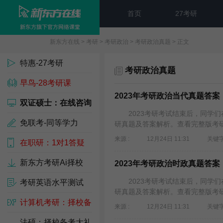
首页
27考研
新东方在线
>
考研
>
考研政治
>
考研政治真题
> 正文
特惠-27考研
考研政治真题
早鸟-28考研课
2023年考研政治当代真题答案
双证硕士：在线咨询
2023考研考试结束后，同学们
免联考-同等学力
研真题及答案解析。查看完整版考研
来源 :
12月24日 11:31
关键字
在职研：1对1答疑
新东方考研Ai择校
2023年考研政治时政真题答案
2023考研考试结束后，同学们
考研英语水平测试
研真题及答案解析。查看完整版考研
计算机考研：择校备
来源 :
12月24日 11:31
关键字
考包
法硕：择校备考大礼