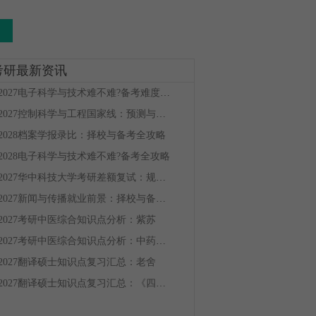
考研最新资讯
2027电子科学与技术难不难?备考难度全解析
2027控制科学与工程国家线：预测与备考全攻略
2028档案学报录比：择校与备考全攻略
2028电子科学与技术难不难?备考全攻略
2027华中科技大学考研差额复试：规则解读与逆袭策略
2027新闻与传播就业前景：择校与备考全攻略
2027考研中医综合知识点分析：紫苏
2027考研中医综合知识点分析：中药鉴定学的定义和任务
2027翻译硕士知识点复习汇总：老舍
2027翻译硕士知识点复习汇总：《四世同堂》