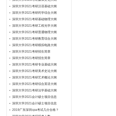
学和合理，对我帮助很大。
深圳大学2021考研汉语基础大纲
学员：
新东方在线网课形式是我目前碰到的
深圳大学2021考研药学综合大纲
最精彩的网课了，一直以来对网课有偏见，
深圳大学2021考研基础物理大纲
学了后才发现网络学习的好处和乐趣。
深圳大学2021考研工程光学大纲
学员：
谢谢老师,在很短的时间内,老师就和
深圳大学2021考研普通物理大纲
我沟通并将计划帮助我重新改好了,这在无
深圳大学2021考研教育综合大纲
形中替我争取了时间~~
深圳大学2021考研模拟电路大纲
学员：
老师好，我是一名艺术生。你们艺术
类考研的课程对我们艺术生很适合，从中能
深圳大学2021考研招生简章
学到很多有用的电话，再也不用眉毛胡子一
深圳大学2021考研招生简章
把抓了，谢谢老师。
深圳大学2021考研专业基础大纲
学员：
老师您好！我是十月份购买了你们的
深圳大学2021考研美术史论大纲
网络课堂后才正式开始准备英语和政治的，
深圳大学2021考研艺术概论大纲
本来以为时间肯定不够用了，但是经过教研
深圳大学2021考研综合英语大纲
老师的指点和课程里任课老师的技巧和捷
深圳大学2021考研法学基础大纲
径，我现在学习的热情和状态很高！谢谢老
师了
深圳大学2021会计硕士项目信息
学员：
因为我是在职考生，自我矛盾在自己
深圳大学2021会计硕士项目信息
不能完成每期计划表里的任务，通过与王老
2019广东深圳cpa考试几分合格？
师的交流，王老师给我提了一些意见，帮我