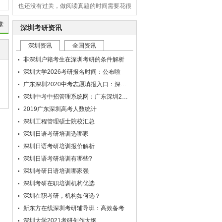
多时间，让我越来越感到恐慌和不安！请老
师不要放弃我，只有你们的陪伴我才能走到
堂
深圳考研资讯
今天。感谢上次老师的建议，并期待您继续
的指导！谢谢！
深圳资讯
全国资讯
学员：
亲爱的新东方老师，感谢你们对我问
非深圳户籍考生在深圳考研的条件解析
题解答的及时。我一直是比较“难缠”的一个
深圳大学2026考研报名时间：公布啦
学生，爱唠叨，也爱反复，这一段时间麻烦
打扰你们了。你们对我问题一如既往地耐心
广东深圳2020中考志愿填报入口：深圳中考中招管理系统网
让我对新东方更加崇拜了！
深圳中考中招管理系统网：广东深圳2020中考志愿填报入口
学员：
新东方老师您好，终于等到新东方的
2019广东深圳高考人数统计
计划调整了！经常强化阶段的你们给我的调
深圳工程管理硕士院校汇总
整，纠正了我很多问题，收获很大。所以我
深圳日语考研培训选哪家
对这块很肯定也很依赖，辛苦老师了！
深圳日语考研培训报价解析
学员：
各位老师好。我是你们网络班的学
深圳日语考研培训有哪些?
员，网络课听了也有几个月了，现在最想跟
你们说：“一路上有你，真的很好。”
深圳考研日语培训哪家强
学员：
老师及时解答了学习中遇到的问题，
深圳考研在职培训机构优选
耐心倾听了现阶段复习进度和规划，给出指
深圳在职考研，机构如何选？
导，接近1小时的沟通，真心感谢。
新东方在线深圳考研辅导班：高效备考
学员：
新方老师：您好。你发邮件时，心中
深圳大学2021考研创作大纲