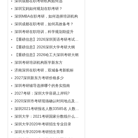
深圳成都在职考研机构如何选
很长时间，最终咬紧牙关报班准备，感谢教
研老师悉心给我调整复习计划，给我指出了
深圳宝妈如何规划在职考研？
复习的出路，谢谢！
深圳MBA在职考研，如何选择培训机构
学员：
老师辅导的特别详细、认真，一些不
深圳成都在职考研，如何高效备考？
明白的问题感觉豁然开朗，使我目前找到了
深圳考研在职培训，科学规划助提升
学习的方向。谢谢老师，学习中有问题再给
【重磅信息】2026深圳英语考研考试大纲
您联系！
【重磅信息】2026深圳大学考研大纲
学员：
尊敬的老师：您好！非常感谢您详细
【重磅信息】2026哈工大深圳考研大纲
清晰的指导建议！但非常遗憾的是，因为
10月这段时间越来越感觉到自己的差距，
深圳考研培训机构医学新东方
心理压力太大，导致学习效率很低。10月
济南深圳在职考研，双城备考新航标
的学习没有能按照计划完全达标，单词现在
2027深圳新东方考研价格多少
也还没有过关，做阅读真题的时间需要花很
深圳考研辅导选择哪个的务实指南
多时间，让我越来越感到恐慌和不安！请老
2027考研：深圳大学容易上岸吗?
师不要放弃我，只有你们的陪伴我才能走到
2020深圳市考研现场确认时间地点及注意事项
今天。感谢上次老师的建议，并期待您继续
深圳2021考研报名人数33585名 人数同比增长20.83%
的指导！谢谢！
深圳大学：2021考研国家分数线什么时候出来
学员：
亲爱的新东方老师，感谢你们对我问
题解答的及时。我一直是比较“难缠”的一个
深圳大学2020年考研招生专业目录
学生，爱唠叨，也爱反复，这一段时间麻烦
深圳大学2020年考研招生简章
打扰你们了。你们对我问题一如既往地耐心