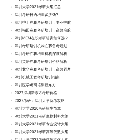
充满安慰，一路上您默默地陪伴在我们的身
深圳大学2021考研大纲汇总
边，让我们能战胜前进中许许多多困难，学
深圳考研日语培训多少钱?
生受益了！
深圳护士在职考研培训，专业护航
学员：
亲爱的教研老师，您好。曾记得我多
次问你“时间还够吗？我是不是完了?”每次
深圳福田在职考研培训，高效启航
你都说“什么时候考研不会晚，关键在自己
深圳MEM在职考研培训如何选？
下一步的行动。”一段时间以来你细心的提
深圳考研培训机构在职备考规划
点和安慰，不断地改正我不良和心态和方
深圳考研在职培训机构深度解析
法，我不能保证明年结果会怎样，但我能肯
深圳英语在职考研培训价格解析
定这段时间的我是最好的我！
深圳龙华在职考研培训，高效圆梦
学员：
老师：您好！不瞒您说，未和你沟通
深圳机械工程考研培训指南
前我就像热锅上面的蚂蚁，因为之前的懒
惰，真是慌了手脚。而就在昨天你给我点拨
深圳医学考研培训新东方
后，解开了我很多心病和误区。我顿时感觉
2027深圳新东方考研价格
豁然开朗了，谢谢您。
2027考研：深圳大学备考攻略
学员：
五月份刚购买的政英全程课程 我每
深圳大学2020考研招生简章
天尽量多听点在线课程 加快进度 准备根据
深圳大学2021考研生物材料大纲
新东方网站上的学习指导 按步完成分阶段
深圳大学2021考研专业设计大纲
课程的学习。直到现在，快半年时间，我觉
深圳大学2021考研高等代数大纲
得自己水平提高了，起码可以独立做考研题
了，准确率还不低。你们的复习指导非常科
深圳大学2021考研媒体文化大纲