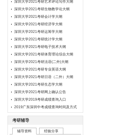
深圳大学2021考研艺术评论写作大纲
让我对新东方更加崇拜了！
深圳大学2021考研生物教学论大纲
学员：
新东方老师您好，终于等到新东方的
深圳大学2021考研会计学大纲
计划调整了！经常强化阶段的你们给我的调
深圳大学2021考研经济学大纲
整，纠正了我很多问题，收获很大。所以我
深圳大学2021考研运筹学大纲
对这块很肯定也很依赖，辛苦老师了！
学员：
各位老师好。我是你们网络班的学
深圳大学2021考研统计学大纲
员，网络课听了也有几个月了，现在最想跟
深圳大学2021考研电子技术大纲
你们说：“一路上有你，真的很好。”
深圳大学2021考研体育理论综合大纲
学员：
老师及时解答了学习中遇到的问题，
深圳大学2021考研法语(二外)大纲
耐心倾听了现阶段复习进度和规划，给出指
深圳大学2021考研专业英语大纲
导，接近1小时的沟通，真心感谢。
深圳大学2021考研日语（二外）大纲
学员：
新方老师：您好。你发邮件时，心中
深圳大学2021考研生态学大纲
充满安慰，一路上您默默地陪伴在我们的身
边，让我们能战胜前进中许许多多困难，学
深圳大学2021考研网上确认公告
生受益了！
深圳大学2019考研成绩查询入口
学员：
亲爱的教研老师，您好。曾记得我多
2019广东深圳中考成绩查询时间及方式
次问你“时间还够吗？我是不是完了?”每次
你都说“什么时候考研不会晚，关键在自己
考研辅导
下一步的行动。”一段时间以来你细心的提
辅导资料
经验分享
点和安慰，不断地改正我不良和心态和方