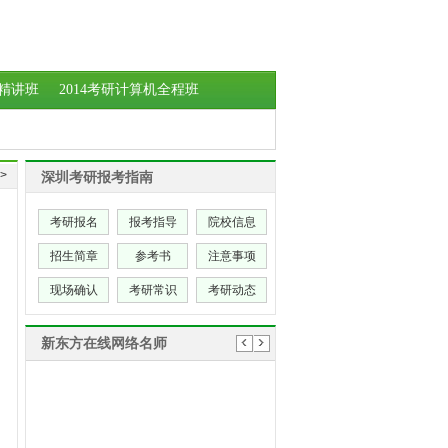
学精讲班
2014考研计算机全程班
>
深圳考研报考指南
考研报名
报考指导
院校信息
招生简章
参考书
注意事项
现场确认
考研常识
考研动态
新东方在线网络名师
学员：
报班的时候有那么一瞬间迟疑，因为
不知道辅导效果是否和价格成正比。因为现
在又太多浑水摸鱼的培训班了。但是报名