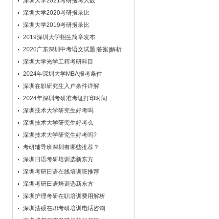
深圳大学2021考研报考人数
解决了我心里的困惑。谢谢。
深圳大学2020考研报录比
学员：
你们新东方反应太快了。不论是新大
深圳大学2019考研报录比
纲解析班还是英语二权威解析，都太好太快
2019深圳大学招生简章发布
了，我们受益了，感谢感谢！
学员：
2020广东深圳中考语文试题|答案|解析
陈老师根据我的考试目标给出了耐心
和有效的建议，从复习的状态到参考用书的
深圳大学光学工程考研科目
选择，从周计划到日计划给予了很仔细的布
2024年深圳大学MBA报考条件
置，感谢老师的建议，定会按计划完成任
深圳在职研究生入户条件详解
务。
2024年深圳考研准考证打印时间
学员：
报班的时候有那么一瞬间迟疑，因为
深圳技术大学研究生好考吗
不知道辅导效果是否和价格成正比。因为现
深圳技术大学研究生好考么
在又太多浑水摸鱼的培训班了。但是报名
深圳技术大学研究生好考吗?
后，跟着老师学了一个多月，新东方老师调
整计划、作文批改等等一系列的增值服务彻
考研辅导班深圳有哪些推荐？
底打消了我的疑虑，真不愧是新东方。
深圳日语考研培训选新东方
学员：
我是一名在职医生，由于我平时上班
深圳考研日语在线培训班推荐
很忙，复习时间太少，我的进度问题有劳老
深圳考研日语培训选新东方
师费心了。我希望老师能一如既往给我帮
深圳护理考研在职培训费用解析
助，我也会一如既往信任新东方！
深圳法硕在职考研培训电话咨询
学员：
我是大龄妈妈考生，是否考研纠结了