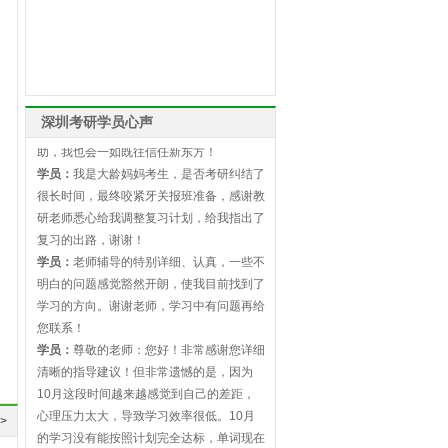
后，跟着老师学了一个多月，新东方老师调
整计划、作文批改等等一系列的增值服务彻
底打消了我的疑虑，真不愧是新东方。
学员：
我是一名在职医生，由于我平时上班
很忙，复习时间太少，我的进度问题有劳老
师费心了。我希望老师能一如既往给我帮
深圳考研学员心声
助，我也会一如既往信任新东方！
学员：
我是大龄妈妈考生，是否考研纠结了
很长时间，最终咬紧牙关报班准备，感谢教
研老师悉心给我调整复习计划，给我指出了
复习的出路，谢谢！
学员：
老师辅导的特别详细、认真，一些不
明白的问题感觉豁然开朗，使我目前找到了
学习的方向。谢谢老师，学习中有问题再给
您联系！
学员：
尊敬的老师：您好！非常感谢您详细
清晰的指导建议！但非常遗憾的是，因为
10月这段时间越来越感觉到自己的差距，
心理压力太大，导致学习效率很低。10月
的学习没有能按照计划完全达标，单词现在
>
也还没有过关，做阅读真题的时间需要花很