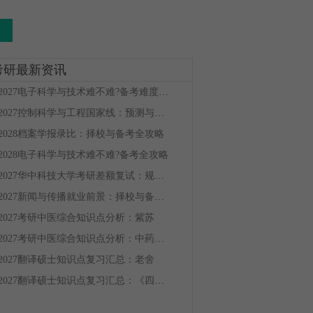
考研最新资讯
2027电子科学与技术难不难?备考难度全解析
2027控制科学与工程国家线：预测与备考全攻略
2028档案学报录比：择校与备考全攻略
2028电子科学与技术难不难?备考全攻略
2027华中科技大学考研差额复试：规则解读与逆袭策略
2027新闻与传播就业前景：择校与备考全攻略
2027考研中医综合知识点分析：紫苏
2027考研中医综合知识点分析：中药鉴定学的定义和任务
2027翻译硕士知识点复习汇总：老舍
2027翻译硕士知识点复习汇总：《四世同堂》