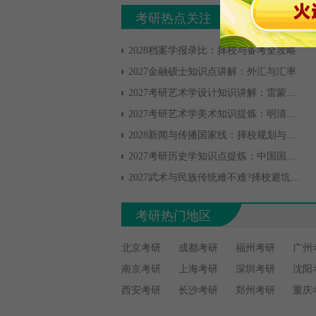
考研热点关注
2028档案学报录比：择校与备考全攻略
2027金融硕士知识点讲解：外汇与汇率
2027考研艺术学设计知识讲解：雷蒙德·罗维
2027考研艺术学美术知识提炼：明清人物画
2028新闻与传播国家线：择校规划与备考指南
2027考研历史学知识点提炼：中国国民党改组与第一次国共合
2027武术与民族传统难不难?择校避坑与备考规划
考研热门地区
北京考研
成都考研
福州考研
广州
南京考研
上海考研
深圳考研
沈阳
西安考研
长沙考研
郑州考研
重庆