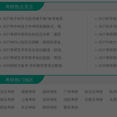
考研热点关注
2027电子科学与技术难不难?备考难度全解析
2027华中科技大学考研差额复试：规则解读与逆袭策略
2027考研中医综合知识点分析：紫苏
2027MPAcc知识点讲解：财政性资金银行账户
2027考研艺术学音乐知识解读：舒伯特和艺术歌曲
2027考研艺术学美术知识提炼：明清人物画
2028择校与备考:学科教学英语分数线
考研热门地区
北京考研
成都考研
福州考研
广州考研
哈尔滨考研
杭州
南京考研
上海考研
深圳考研
沈阳考研
石家庄考研
太原
西安考研
长沙考研
郑州考研
重庆考研