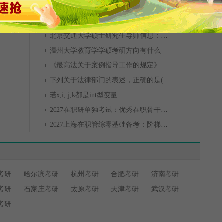
北京交通大学硕士研究生导师信息：张福俊
温州大学教育学学硕考研方向有什么
《最高法关于案例指导工作的规定》第七条
下列关于法律部门的表述，正确的是(
若x,i, j,k都是int型变量
2027在职研单独考试：优秀在职骨干的特殊通道
2027上海在职管综零基础备考：阶梯式课程体系是核心
考研
哈尔滨考研
杭州考研
合肥考研
济南考研
考研
石家庄考研
太原考研
天津考研
武汉考研
考研