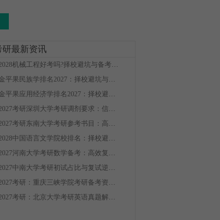
考研最新资讯
2028机械工程好考吗?择校避坑与备考规划
金平果民族学排名2027：择校避坑与备考规划
金平果应用经济学排名2027：择校避坑与备考规划
2027考研深圳大学考研调剂要求：信息获取与复试准备
2027考研东南大学考研参考书目：高效备考与复习规划
2028中国语言文学院校排名：择校避坑与备考全攻略
2027河南大学考研数学备考：高效复习全攻略
2027中南大学考研初试占比与复试逆袭指南
2027考研：重庆三峡学院考研备考资料获取与使用指南
2027考研：北京大学考研英语真题解析与备考策略